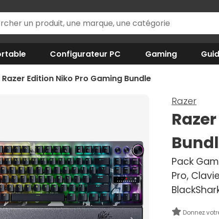
rtable
Configurateur PC
Gaming
Gui
Razer Edition Niko Pro Gaming Bundle
Razer
Razer
Bundl
Pack Gami
Pro, Clav
BlackShark
Donnez votr