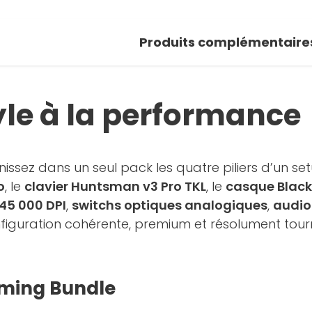
 photos
Produits complémentaire
oir la galerie
yle à la performance
unissez dans un seul pack les quatre piliers d’un 
o
, le
clavier Huntsman v3 Pro TKL
, le
casque Black
45 000 DPI
,
switchs optiques analogiques
,
audio
configuration cohérente, premium et résolument tou
aming Bundle