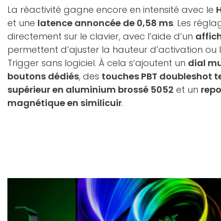
La réactivité gagne encore en intensité avec le
H
et une
latence annoncée de 0,58 ms
. Les régl
directement sur le clavier, avec l’aide d’un
affi
permettent d’ajuster la hauteur d’activation ou l
Trigger sans logiciel. À cela s’ajoutent un
dial mu
boutons dédiés
, des
touches PBT doubleshot t
supérieur en aluminium brossé 5052
et un
rep
magnétique en similicuir
.