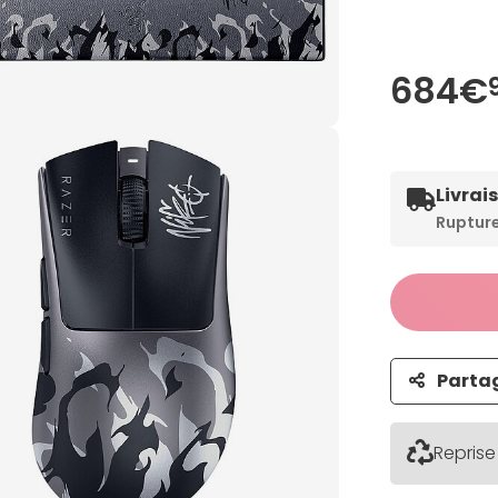
684€
Livrai
Ruptur
Parta
Reprise