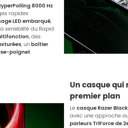
yperPolling 8000 Hz
ages rapides
chage LED embarqué
,
a sensibilité du Rapid
ltifonction
, des
exturées
, un
boîtier
ose-poignet
Un casque qui 
premier plan
Le
casque Razer BlackS
avec une approche aud
parleurs TriForce de 