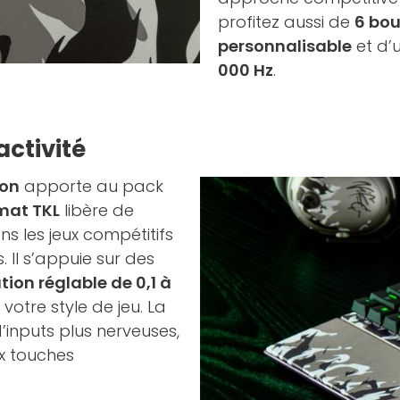
profitez aussi de
6 bo
personnalisable
et d’
000 Hz
.
activité
ion
apporte au pack
mat TKL
libère de
s les jeux compétitifs
 Il s’appuie sur des
tion réglable de 0,1 à
votre style de jeu. La
’inputs plus nerveuses,
ux touches