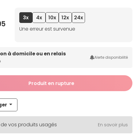
3x
4x
10x
12x
24x
95
Une erreur est survenue
son à domicile ou en relais
Alerte disponibilité
e
Produit en rupture
ger
 de vos produits usagés
En savoir plus