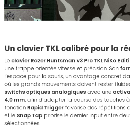
Un clavier TKL calibré pour la ré
Le
clavier Razer Huntsman v3 Pro TKL NiKo Edit
une frappe orientée vitesse et précision. Son
for
l’espace pour la souris, un avantage concret dan
où les grands mouvements doivent rester fluides.
switchs optiques analogiques
avec une
activa
4,0 mm
, afin d’adapter la course des touches à 
fonction
Rapid Trigger
favorise des répétitions d
et le
Snap Tap
priorise le dernier input entre de
sélectionnées.