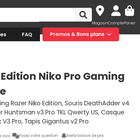
Magasin
Compte
Panier
des
FAQ
Promos & Bons plans
 Edition Niko Pro Gaming
e
ng Razer Niko Edition, Souris DeathAdder v4
ier Huntsman v3 Pro TKL Qwerty US, Casque
 V3 Pro, Tapis Gigantus v2 Pro
Posez votre question
Alerte baisse de prix
e avis