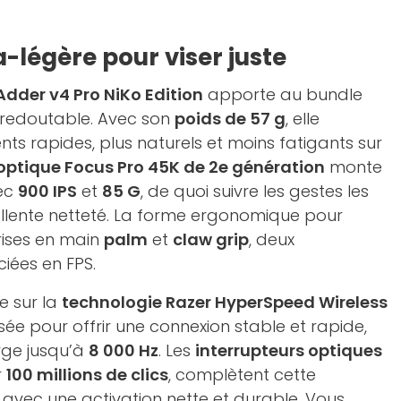
a-légère pour viser juste
Adder v4 Pro NiKo Edition
apporte au bundle
 redoutable. Avec son
poids de 57 g
, elle
s rapides, plus naturels et moins fatigants sur
optique Focus Pro 45K de 2e génération
monte
vec
900 IPS
et
85 G
, de quoi suivre les gestes les
ellente netteté. La forme ergonomique pour
prises en main
palm
et
claw grip
, deux
iées en FPS.
se sur la
technologie Razer HyperSpeed Wireless
sée pour offrir une connexion stable et rapide,
rge jusqu’à
8 000 Hz
. Les
interrupteurs optiques
r
100 millions de clics
, complètent cette
avec une activation nette et durable. Vous