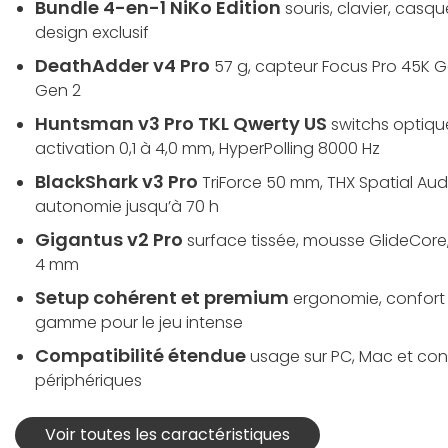
Bundle 4-en-1 NiKo Edition
souris, clavier, casq
design exclusif
DeathAdder v4 Pro
57 g, capteur Focus Pro 45K G
Gen 2
Huntsman v3 Pro TKL Qwerty US
switchs optiqu
activation 0,1 à 4,0 mm, HyperPolling 8000 Hz
BlackShark v3 Pro
TriForce 50 mm, THX Spatial Aud
autonomie jusqu’à 70 h
Gigantus v2 Pro
surface tissée, mousse GlideCore,
4 mm
Setup cohérent et premium
ergonomie, confort e
gamme pour le jeu intense
Compatibilité étendue
usage sur PC, Mac et con
périphériques
Voir toutes les caractéristiques