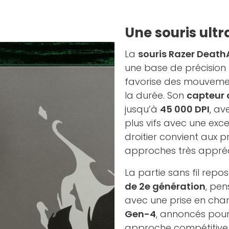
Une souris ultr
La
souris Razer Death
une base de précision
favorise des mouvement
la durée. Son
capteur 
jusqu’à
45 000 DPI
, a
plus vifs avec une exc
droitier convient aux 
approches très appréc
La partie sans fil repo
de 2e génération
, pen
avec une prise en cha
Gen-4
, annoncés pou
approche compétitive 