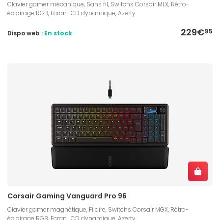
Clavier gamer mécanique, Sans fil, Switchs Corsair MLX, Rétro-
éclairage RGB, Ecran LCD dynamique, Azerty
229€
95
Dispo web :
En stock
Corsair Gaming Vanguard Pro 96
Clavier gamer magnétique, Filaire, Switchs Corsair MGX, Rétro-
éclairage RGB, Ecran LCD dynamique, Azerty