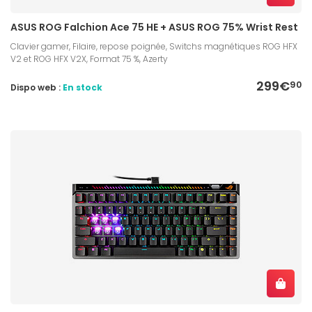
ASUS ROG Falchion Ace 75 HE + ASUS ROG 75% Wrist Rest
Clavier gamer, Filaire, repose poignée, Switchs magnétiques ROG HFX
V2 et ROG HFX V2X, Format 75 %, Azerty
299€
90
Dispo web :
En stock