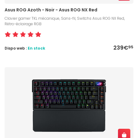
Asus ROG Azoth - Noir - Asus ROG NX Red
Clavier gamer TKL mécanique, Sans-fil, Switchs Asus ROG NX Red,
Rétro-éclairage RGB
239€
95
Dispo web :
En stock