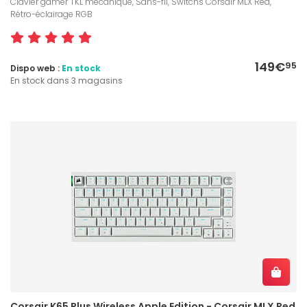
Clavier gamer TKL mécanique, Sans-fil, Switchs Corsair MLX Red,
Rétro-éclairage RGB
149€
95
Dispo web :
En stock
En stock dans 3 magasins
Corsair K65 Plus Wireless Apple Edition - Corsair MLX Red