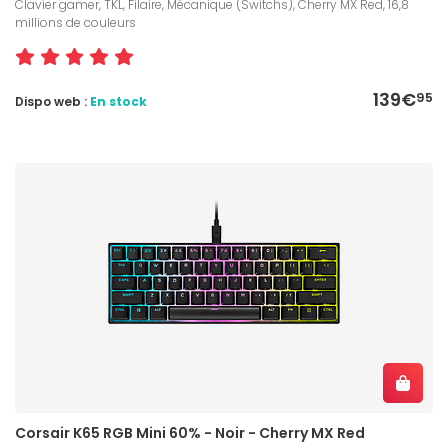
Clavier gamer, TKL, Filaire, Mécanique (Switchs), Cherry MX Red, 16,8
millions de couleurs
139€
95
Dispo web :
En stock
Corsair K65 RGB Mini 60% - Noir - Cherry MX Red