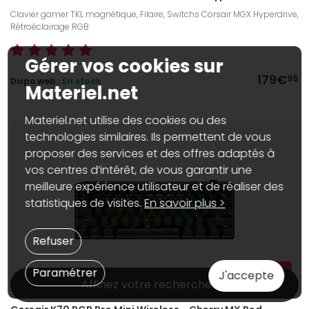
Clavier gamer TKL magnétique, Filaire, Switchs Corsair MGX Hyperdrive,
Rétroéclairage RGB
Gérer vos cookies sur
179€
95
Dispo web :
En stock
Materiel.net
Materiel.net utilise des cookies ou des
technologies similaires. Ils permettent de vous
proposer des services et des offres adaptés à
vos centres d’intérêt, de vous garantir une
meilleure expérience utilisateur et de réaliser des
statistiques de visites.
En savoir plus >
Refuser
Paramétrer
J'accepte
Affinez votre recherche