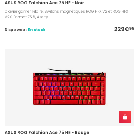
ASUS ROG Falchion Ace 75 HE - Noir
Clavier gamer, Filaire, Switchs magnétiques ROG HFX V2 et ROG HFX
V2X, Format 75 %, Azerty
229€
95
Dispo web :
En stock
ASUS ROG Falchion Ace 75 HE - Rouge