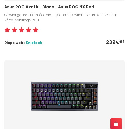
Asus ROG Azoth - Blanc - Asus ROG NX Red
Clavier gamer TKL mécanique, Sans-fil, Switchs Asus ROG NX Red,
Rétro-éclairage RGB
239€
95
Dispo web :
En stock