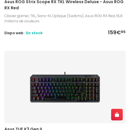
Asus ROG Strix Scope RX TKL Wireless Deluxe - Asus ROG
RX Red
Clavier gamer, TKL, Sans-fil, Optique (Switchs), Asus ROG RX Red, 16,8
millions de couleurs
159€
95
Dispo web :
En stock
Asus TUF K3 Gen II