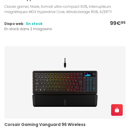
Clavier gamer, filaire, format ultra-compact 60%, Interrupteurs
magnétiques MGX Hyperdrive Core, rétroéclairage RGB, AZERTY
99€
95
Dispo web :
En stock
En stock dans 2 magasins
Corsair Gaming Vanguard 96 Wireless