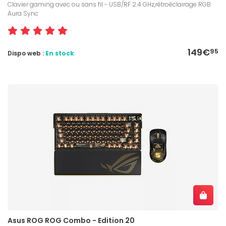
Clavier gaming avec ou sans fil - USB/RF 2.4 GHz,rétroéclairage RGB
Aura Sync
149€
95
Dispo web :
En stock
Asus ROG ROG Combo - Edition 20