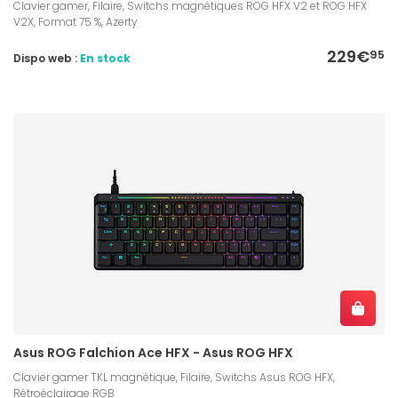
Clavier gamer, Filaire, Switchs magnétiques ROG HFX V2 et ROG HFX
V2X, Format 75 %, Azerty
229€
95
Dispo web :
En stock
Asus ROG Falchion Ace HFX - Asus ROG HFX
Clavier gamer TKL magnétique, Filaire, Switchs Asus ROG HFX,
Rétroéclairage RGB