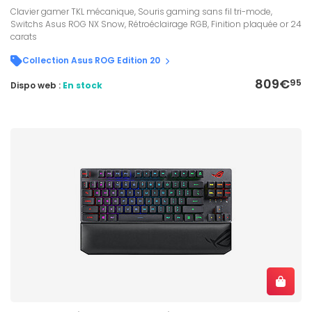
Clavier gamer TKL mécanique, Souris gaming sans fil tri-mode,
Switchs Asus ROG NX Snow, Rétroéclairage RGB, Finition plaquée or 24
carats
Collection Asus ROG Edition 20
809€
95
Dispo web :
En stock