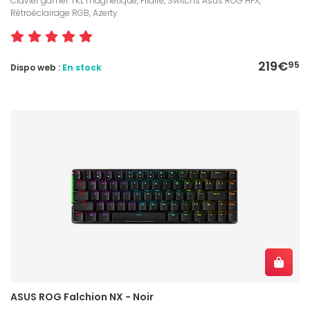
Clavier gamer TKL magnétique, Filaire, Switchs Asus ROG HFX,
Rétroéclairage RGB, Azerty
219€
95
Dispo web :
En stock
ASUS ROG Falchion NX - Noir