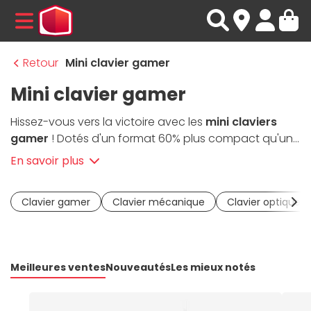
MENU
Retour
Mini clavier gamer
Mini clavier gamer
Hissez-vous vers la victoire avec les
mini claviers
gamer
! Dotés d'un format 60% plus compact qu'une
version classique, ces
claviers réactifs
comportent
En savoir plus
toutes les fonctionnalités essentielles à portée de
main. Ce format réduit vous permet d'
optimiser votre
Clavier gamer
Clavier mécanique
Clavier optique
espace de jeu
et vous
facilite vos déplacements
en
LAN. Ducky Channel, Razer, Corsair et de nombreuses
marques ont été sélectionnées pour satisfaire les
envies de chacun.
Les mini claviers gamer
Meilleures ventes
Nouveautés
Les mieux notés
possèdent plusieurs switchs qui vous permettent
d'affiner votre choix en matière de sensibilité des
touches. Et pour apporter davantage de couleurs à