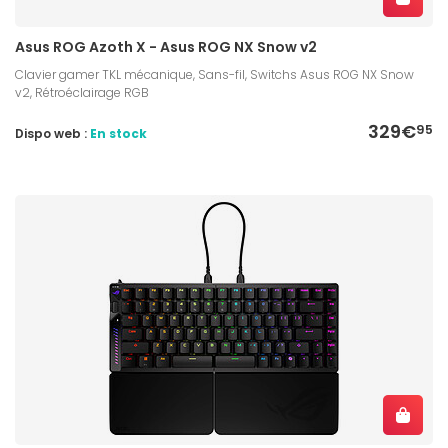
Asus ROG Azoth X - Asus ROG NX Snow v2
Clavier gamer TKL mécanique, Sans-fil, Switchs Asus ROG NX Snow
v2, Rétroéclairage RGB
329€
95
Dispo web :
En stock