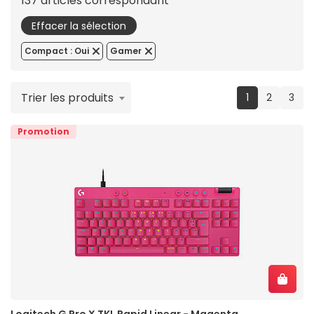
137 articles correspondant
Effacer la sélection
Compact : Oui
Gamer
Trier les produits
(current)
1
2
3
Promotion
Logitech G Pro X TKL Rapid Linear - Magenta