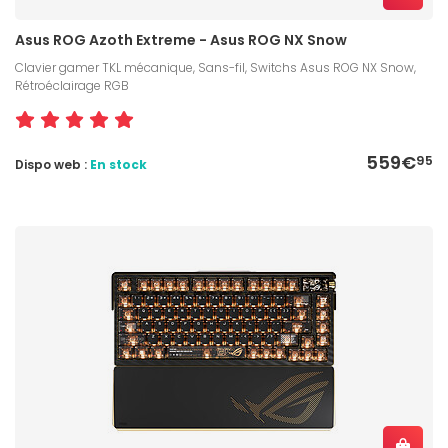
Asus ROG Azoth Extreme - Asus ROG NX Snow
Clavier gamer TKL mécanique, Sans-fil, Switchs Asus ROG NX Snow,
Rétroéclairage RGB
559€
95
Dispo web :
En stock