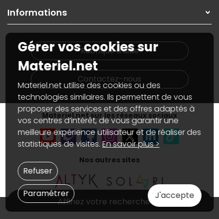
On répare votre PC portable
SAV, demander un retour
Informations
On rachète votre carte graphique
Informations
PC sur mesure : Votre RDV personnalisé
Guides d'achats et tutoriels
Plan du site
Notre démarche écologique
Gérer vos cookies sur
Nos marques
Materiel.net recrute
Rubrique d'aide
Conditions générales de vente
Notre programme d'affiliation
Materiel.net
Marketplace
Partenariat & Sponsoring
Informations légales
Contactez-nous
Materiel.net utilise des cookies ou des
Données personnelles
et
cookies
Gérer vos cookies
technologies similaires. Ils permettent de vous
Accessibilité : non conforme
proposer des services et des offres adaptés à
Materiel.net sur les réseaux sociaux
vos centres d’intérêt, de vous garantir une
meilleure expérience utilisateur et de réaliser des
statistiques de visites.
En savoir plus >
Nos autres sites
Refuser
Paramétrer
J'accepte
Affinez votre recherche