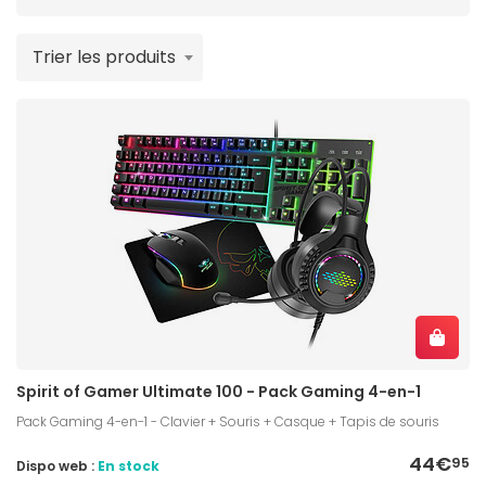
réactif et design, le
clavier Spirit of Gamer
vous
accompagnera jusqu'au bout de la nuit. À l'aide des
Trier les produits
filtres disponibles, affinez votre sélection de
claviers
Spirit of Gamer
pour trouver le
clavier gamer
adapté à votre usage et votre budget.
Spirit of Gamer Ultimate 100 - Pack Gaming 4-en-1
Pack Gaming 4-en-1 - Clavier + Souris + Casque + Tapis de souris
44€
95
Dispo web :
En stock