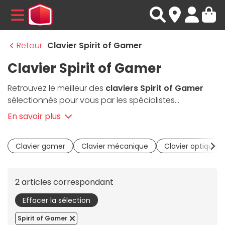
MENU
Retour
Clavier Spirit of Gamer
Clavier Spirit of Gamer
Retrouvez le meilleur des
claviers Spirit of Gamer
sélectionnés pour vous par les spécialistes
Materiel.net. Ces
claviers PC accessibles
affichent
En savoir plus
des caractéristiques alléchantes tout en ayant un
prix contenu. Rétro-éclairés, avec des touches macro
Clavier gamer
Clavier mécanique
Clavier optique
et médias, ils ont de quoi plaire aux joueurs
occasionnels comme assidus ! Rapide, réactif et
design, ces
claviers rôdés pour le jeu
vous
2 articles correspondant
accompagneront jusqu'au bout de la nuit ! Les
touches à membrane de ces
claviers gaming Spirit
Effacer la sélection
of Gamer
assurent un confort de frappe exemplaire,
Spirit of Gamer
tout en ayant un temps de réponse faible. Rapide,