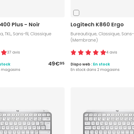
400 Plus - Noir
Logitech K860 Ergo
TKL, Sans-fil, Classique
Bureautique, Classique, Sans-f
(Membrane)
37 avis
4 avis
49€
95
stock
Dispo web :
En stock
4 magasins
En stock dans 2 magasins