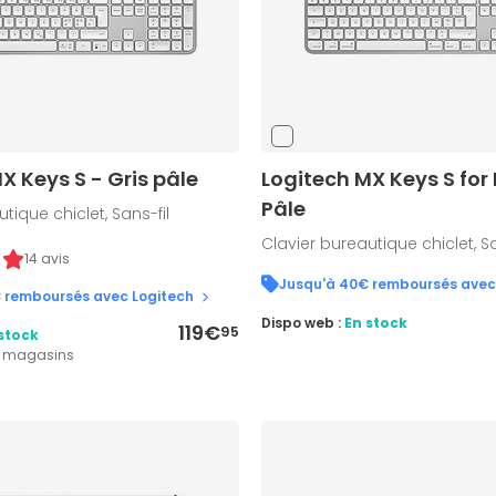
X Keys S - Gris pâle
Logitech MX Keys S for
Pâle
tique chiclet, Sans-fil
Clavier bureautique chiclet, Sa
14 avis
Jusqu'à 40€ remboursés avec
 remboursés avec Logitech
Dispo web :
En stock
119€
95
stock
2 magasins