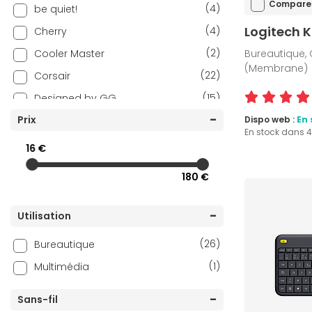
Compare
(4)
be quiet!
Logitech 
(4)
Cherry
(2)
Cooler Master
Bureautique, 
(Membrane)
(22)
Corsair
(15)
Designed by GG
(22)
Prix
Ducky Channel
Dispo web :
En 
En stock dans 
(7)
INOVU
16 €
(2)
Keychron
180 €
(1)
Lexip
(27)
Logitech
Utilisation
(28)
Logitech G
(26)
Bureautique
(2)
Mobility Lab
(1)
Multimédia
(24)
Razer
(1)
REKT
Sans-fil