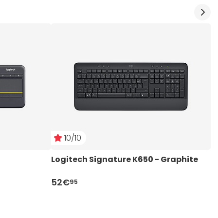
10/10
Logitech Signature K650 - Graphite
L
52€
1
95