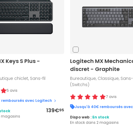
X Keys S Plus -
Logitech MX Mechanical
discret - Graphite
tique chiclet, Sans-fil
Bureautique, Classique, Sans-
(Switchs)
5 avis
7 avis
 remboursés avec Logitech
Jusqu'à 40€ remboursés avec
139€
95
stock
6 magasins
Dispo web :
En stock
En stock dans 2 magasins