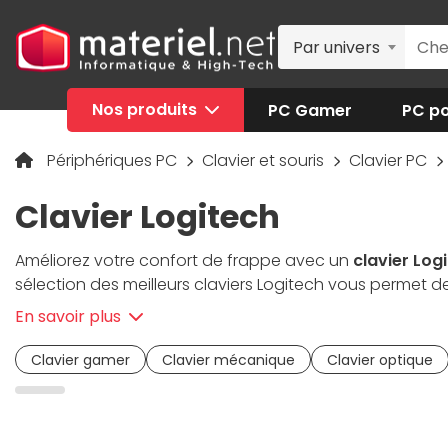
Par univers
Nos produits
PC Gamer
PC po
Périphériques PC
Clavier et souris
Clavier PC
Clavier Logitech
Améliorez votre confort de frappe avec un
clavier Log
sélection des meilleurs claviers Logitech vous permet d
bureautique
rendent votre saisie à la fois agréable, ra
Clavier gamer Logitech G
Clavier sans fil Logitech
En savoir plus
repose-poignet pour vous offrir un confort de longue 
épuré sur votre bureau. Grâce à la technologie avancée
Clavier gamer
Clavier mécanique
Clavier optique
en un temps record et devancer vos adversaires.