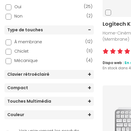
(1)
ROCCAT
(25)
Oui
(2)
Spirit of Gamer
(2)
Non
(15)
SteelSeries
Logitech K
Type de touches
(46)
The G-Lab
Home-Cinéma, 
(Membrane)
(6)
Turtle Beach
(12)
À membrane
(11)
Chiclet
(4)
Mécanique
Dispo web :
En 
En stock dans 
Clavier rétroéclairé
Compact
Touches Multimédia
Couleur