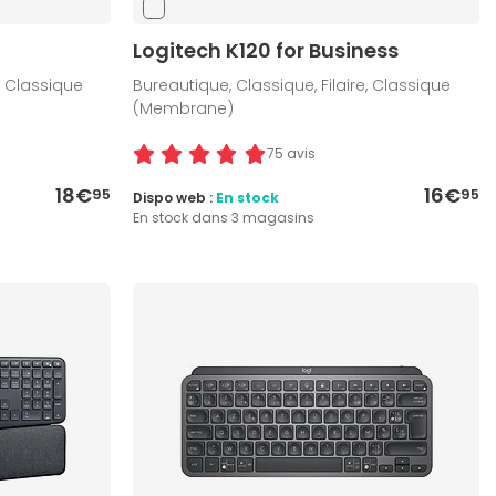
Logitech K120 for Business
, Classique
Bureautique, Classique, Filaire, Classique
(Membrane)
75 avis
18€
16€
95
95
Dispo web :
En stock
En stock dans 3 magasins