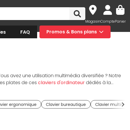
Magasin
Compte
Panier
des
FAQ
Promos & Bons plans
ous avez une utilisation multimédia diversifiée ? Notre
hes plates de ces
claviers d'ordinateur
dédiés à la
s
claviers ergonomiques Logitech
sont équipés d'un
r un
clavier sans fil Logitech
et conservez un espace
nt parfaits pour lancer les actions dans vos jeux vidéo
avier ergonomique
Clavier bureautique
Clavier multiméd