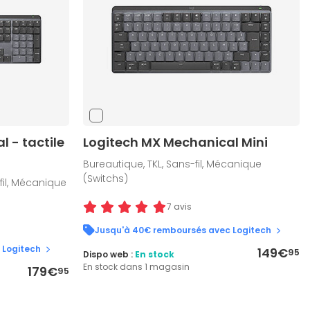
 - tactile
Logitech MX Mechanical Mini
Bureautique, TKL, Sans-fil, Mécanique
(Switchs)
fil, Mécanique
7 avis
Jusqu'à 40€ remboursés avec Logitech
 Logitech
149€
95
Dispo web :
En stock
En stock dans 1 magasin
179€
95