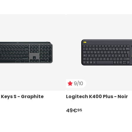
9/10
Keys S - Graphite
Logitech K400 Plus - Noir
49€
95