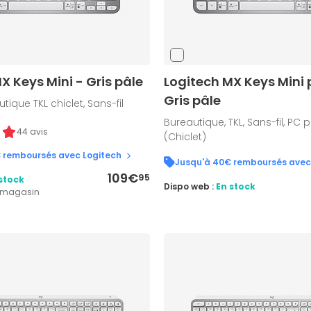
X Keys Mini - Gris pâle
Logitech MX Keys Mini 
Gris pâle
tique TKL chiclet, Sans-fil
Bureautique, TKL, Sans-fil, PC 
44 avis
(Chiclet)
 remboursés avec Logitech
Jusqu'à 40€ remboursés avec
109€
95
stock
Dispo web :
En stock
1 magasin