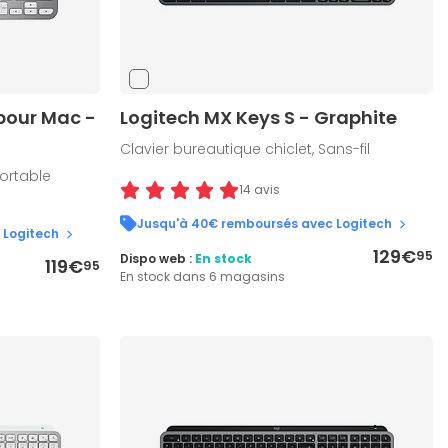
pour Mac -
Logitech MX Keys S - Graphite
Clavier bureautique chiclet, Sans-fil
portable
14 avis
Jusqu'à 40€ remboursés avec Logitech
 Logitech
129€
95
Dispo web :
En stock
119€
95
En stock dans 6 magasins