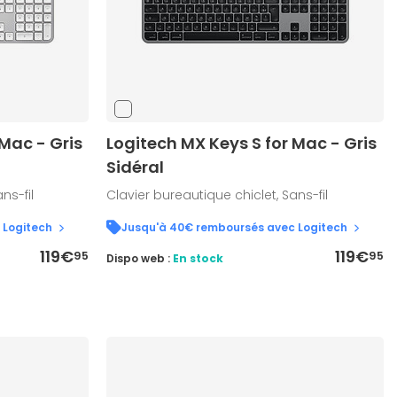
 Mac - Gris
Logitech MX Keys S for Mac - Gris
Sidéral
ns-fil
Clavier bureautique chiclet, Sans-fil
 Logitech
Jusqu'à 40€ remboursés avec Logitech
119€
119€
95
95
Dispo web :
En stock