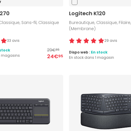
r
K270
Logitech K120
Classique, Sans-fil, Classique
Bureautique, Classique, Filaire
(Membrane)
33 avis
29 avis
29€
stock
95
Dispo web :
En stock
24€
4 magasins
95
En stock dans 1 magasin