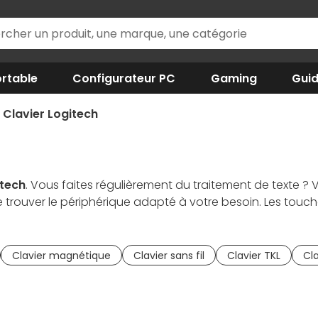
rtable
Configurateur PC
Gaming
Gui
Clavier Logitech
itech
. Vous faites régulièrement du traitement de texte ? V
e trouver le périphérique adapté à votre besoin. Les touc
pide et silencieuse. En plus de produire un toucher doux, le
durée. Envie de liberté dans vos mouvements ? Optez pou
 de touches mécaniques, les claviers de jeu Logitech G so
Clavier magnétique
Clavier sans fil
Clavier TKL
Cl