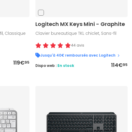
Logitech MX Keys Mini - Graphite
il, Classique
Clavier bureautique TKL chiclet, Sans-fil
44 avis
Jusqu'à 40€ remboursés avec Logitech
119€
95
114€
95
Dispo web :
En stock