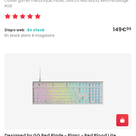
Clavier gamer mécanique, Filaire, Switchs Red Blood, Rétro-éclairage
RGB
149€
95
Dispo web :
En stock
En stock dans 4 magasins
Designed by GG Red Blade - Blanc - Red Blood Lite