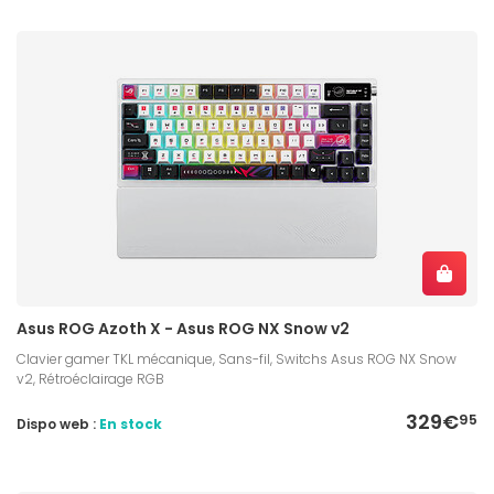
Asus ROG Azoth X - Asus ROG NX Snow v2
Clavier gamer TKL mécanique, Sans-fil, Switchs Asus ROG NX Snow
v2, Rétroéclairage RGB
329€
95
Dispo web :
En stock