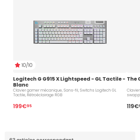
jaunissement.
10/10
Logitech G G915 X Lightspeed - GL Tactile - 
The G
Blanc
Clavier gamer mécanique, Sans-fil, Switchs Logitech GL
Clavier
Tactile, Rétroéclairage RGB
swappa
199€
119€
95