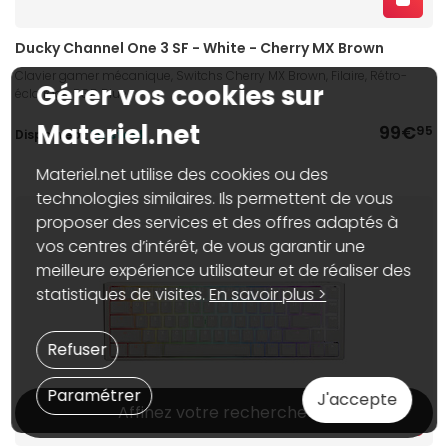
Ducky Channel One 3 SF - White - Cherry MX Brown
Clavier gamer mécanique, Switchs Cherry MX Brown, Filaire, Rétro-
Gérer vos cookies sur
éclairage RGB Blue
Materiel.net
99€
95
Dispo web :
En stock
Materiel.net utilise des cookies ou des
technologies similaires. Ils permettent de vous
proposer des services et des offres adaptés à
vos centres d’intérêt, de vous garantir une
meilleure expérience utilisateur et de réaliser des
statistiques de visites.
En savoir plus >
Refuser
Paramétrer
J'accepte
Affinez votre recherche