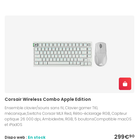
Corsair Wireless Combo Apple Edition
Ensemble clavier/souris sans fil, Clavier gamer TKL
mécanique,Switchs Corsair MLX Red, Rétro-éclairage RGB, Capteur
optique 26 000 dpi, Ambidextre, RGB, 5 boutonsCompatible macOS
et iPadOS
299€
90
Dispo web :
En stock