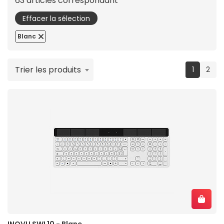
63 articles correspondant
Effacer la sélection
Blanc
Trier les produits
(current
1
2
INOVU SWL10 - Blanc