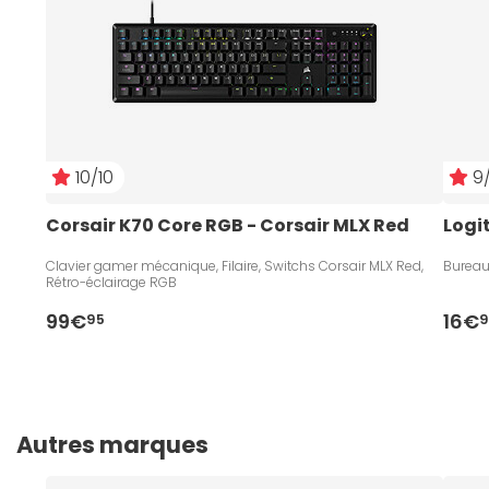
10/10
9/
Corsair K70 Core RGB - Corsair MLX Red
Logi
Clavier gamer mécanique, Filaire, Switchs Corsair MLX Red,
Bureau
Rétro-éclairage RGB
99€
16€
95
9
Autres marques