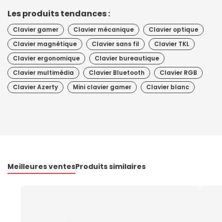
Les produits tendances :
Clavier gamer
Clavier mécanique
Clavier optique
Clavier magnétique
Clavier sans fil
Clavier TKL
Clavier ergonomique
Clavier bureautique
Clavier multimédia
Clavier Bluetooth
Clavier RGB
Clavier Azerty
Mini clavier gamer
Clavier blanc
Meilleures ventes
Produits similaires