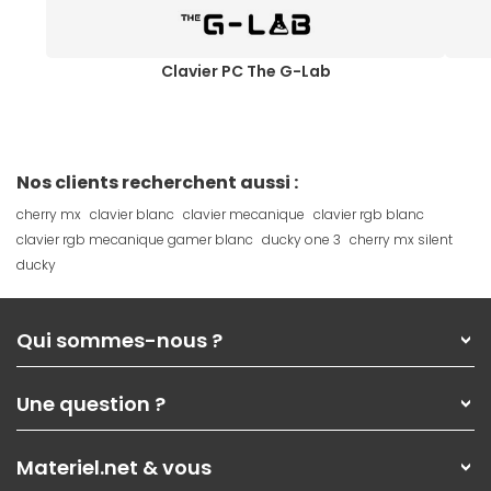
Clavier PC The G-Lab
Nos clients recherchent aussi :
cherry mx
clavier blanc
clavier mecanique
clavier rgb blanc
clavier rgb mecanique gamer blanc
ducky one 3
cherry mx silent
ducky
Qui sommes-nous ?
Qui sommes-nous ?
Une question ?
Nos services
Les magasins Materiel.net
Rubrique d'aide / FAQ
Nos solutions pour les pros
Materiel.net & vous
Paiement, livraison
Contactez-nous