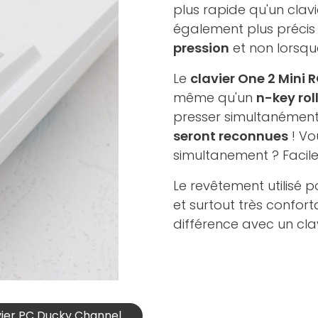
plus rapide qu'un clavi
également plus précis
pression
et non lorsque
Le
clavier One 2 Mini 
même qu'un
n-key roll
presser simultanément
seront reconnues
! Vo
simultanement ? Facile
Le revêtement utilisé p
et surtout très confort
différence avec un clav
avier PC Ducky Channel