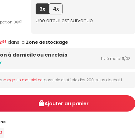
3x
4x
Une erreur est survenue
ipation 0€
13
€
dans la
Zone destockage
96
son à domicile ou en relais
Livré mardi 11/08
k
 en
magasin materiel.net
possible et offerte dès 200 euros d'achat !
Ajouter au panier
anc