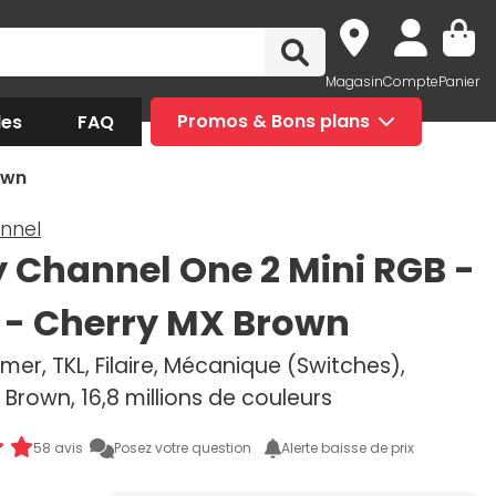
Magasin
Compte
Panier
des
FAQ
Promos & Bons plans
own
nnel
 Channel One 2 Mini RGB -
 - Cherry MX Brown
mer, TKL, Filaire, Mécanique (Switches),
Brown, 16,8 millions de couleurs
58 avis
Posez votre question
Alerte baisse de prix