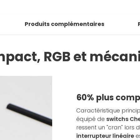
Produits complémentaires
mpact, RGB et mécan
60% plus compa
Caractéristique princi
équipé de
switchs Ch
ressent un "cran" lors 
interrupteur linéaire
es