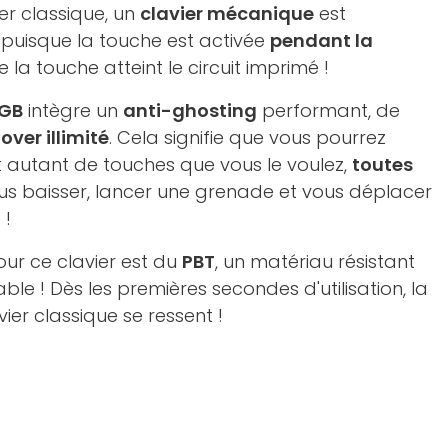
er classique, un
clavier mécanique
est
 puisque la touche est activée
pendant la
 la touche atteint le circuit imprimé !
RGB
intègre un
anti-ghosting
performant, de
over illimité
. Cela signifie que vous pourrez
 autant de touches que vous le voulez,
toutes
us baisser, lancer une grenade et vous déplacer
 !
our ce clavier est du
PBT
, un matériau résistant
able ! Dès les premières secondes d'utilisation, la
ier classique se ressent !