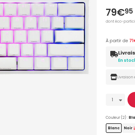
79€
95
dont éco-partic
À partir de
71
Livrai
En stoc
Livraison
Quantité
1
Couleur (2) :
Bl
Blanc
Noir