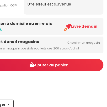
Une erreur est survenue
ipation 0€
26
son à domicile ou en relais
Livré demain !
k
ck dans 4 magasins
Choisir mon magasin
on en magasin possible et offerte dès 200 euros d'achat !
Ajouter au panier
ger