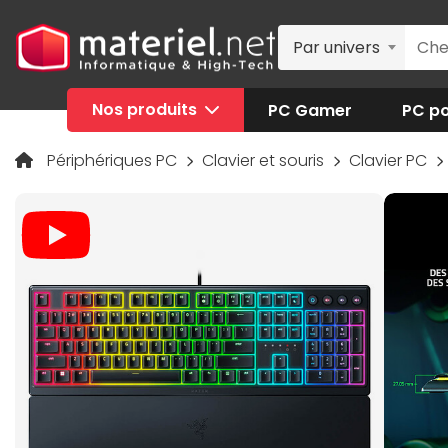
Par univers
Nos produits
PC Gamer
PC po
Périphériques PC
Clavier et souris
Clavier PC