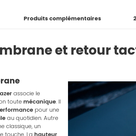
 photo
Produits complémentaires
r la galerie
brane et retour tact
brane
azer
associe le
ion toute
mécanique
. Il
erformance
pour une
ile
au quotidien. Autre
e classique, un
de touche. La
hauteur