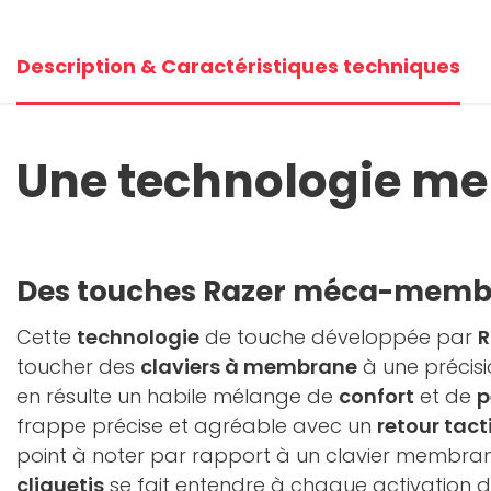
+1
Description & Caractéristiques techniques
Voi
Une technologie mem
Des touches Razer méca-mem
Cette
technologie
de touche développée par
R
toucher des
claviers à membrane
à une précis
en résulte un habile mélange de
confort
et de
p
frappe précise et agréable avec un
retour tact
point à noter par rapport à un clavier membran
cliquetis
se fait entendre à chaque activation 