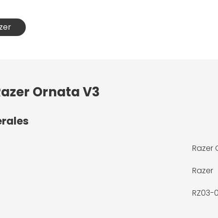
azer
Razer Ornata V3
érales
Razer 
Razer
RZ03-