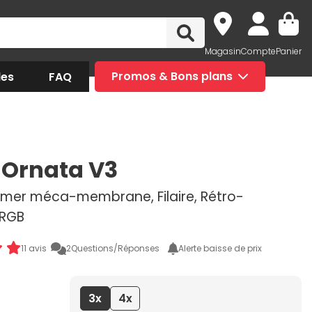
Magasin
Compte
Panier
des
FAQ
Promos & Bons plans
 Ornata V3
amer méca-membrane, Filaire, Rétro-
 RGB
11 avis
2
Questions/Réponses
Alerte baisse de prix
3x
4x