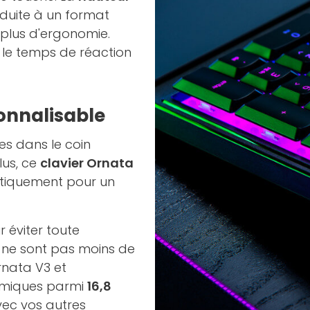
duite à un format
 plus d'ergonomie.
le temps de réaction
onnalisable
es dans le coin
lus, ce
clavier Ornata
tiquement pour un
 éviter toute
e ne sont pas moins de
rnata V3 et
amiques parmi
16,8
vec vos autres