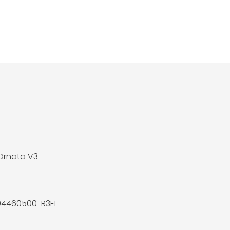
Ornata V3
04460500-R3F1