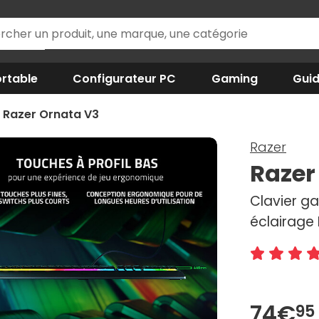
rtable
Configurateur PC
Gaming
Gui
Razer Ornata V3
Razer
Razer
Clavier g
éclairage
74€
95