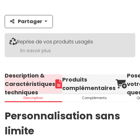
Partager
Reprise de vos produits usagés
En savoir plus
Description &
Pos
Produits
Caractéristiques
votr
complémentaires
techniques
ques
Description
Compléments
Q
Personnalisation sans
limite