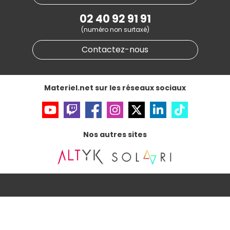
Notre programme d'affiliation
Marketplace
Partenariat & Sponsoring
02 40 92 91 91
Informations légales
(numéro non surtaxé)
Données personnelles
et
cookies
Gérer vos cookies
Contactez-nous
Accessibilité : non conforme
Materiel.net sur les réseaux sociaux
Nos autres sites