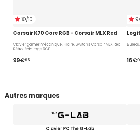
10/10
9/
Corsair K70 Core RGB - Corsair MLX Red
Logi
Clavier gamer mécanique, Filaire, Switchs Corsair MLX Red,
Bureau
Rétro-éclairage RGB
99€
16€
95
9
Autres marques
Clavier PC The G-Lab