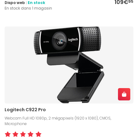
109€
95
Dispo web :
En stock
En stock dans 1 magasin
Logitech C922 Pro
Webcam Full HD 1080p, 2 mégapixels (1920 x 1080), CMOS,
Microphone