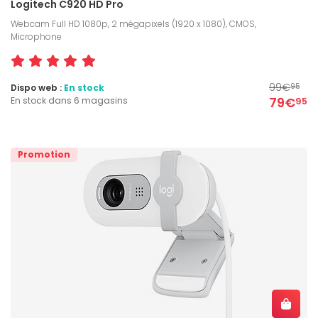
Logitech C920 HD Pro
Webcam Full HD 1080p, 2 mégapixels (1920 x 1080), CMOS,
Microphone
99€
Dispo web :
En stock
95
79€
En stock dans 6 magasins
95
Promotion