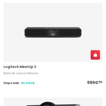
Logitech MeetUp 2
Barre de visioconférence
999€
95
Dispo web :
En stock