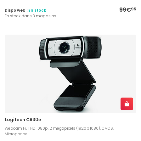
99€
95
Dispo web :
En stock
En stock dans 3 magasins
Logitech C930e
Webcam Full HD 1080p, 2 mégapixels (1920 x 1080), CMOS,
Microphone