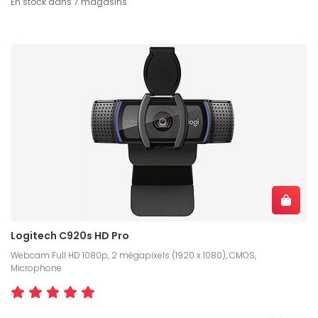
En stock dans 7 magasins
Logitech C920s HD Pro
Webcam Full HD 1080p, 2 mégapixels (1920 x 1080), CMOS,
Microphone