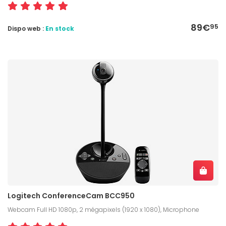
89€
95
Dispo web :
En stock
Logitech ConferenceCam BCC950
Webcam Full HD 1080p, 2 mégapixels (1920 x 1080), Microphone