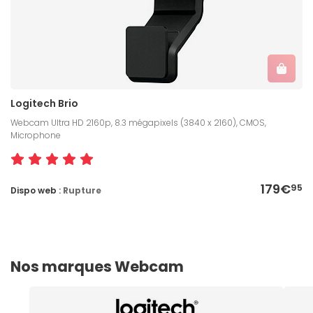
Logitech Brio
Webcam Ultra HD 2160p, 8.3 mégapixels (3840 x 2160), CMOS,
Microphone
179€
95
Dispo web :
Rupture
Nos marques Webcam