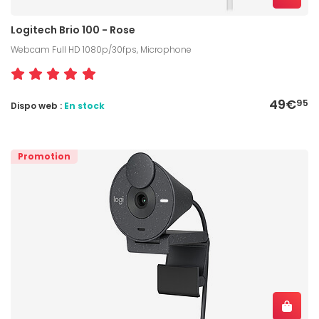
Logitech Brio 100 - Rose
Webcam Full HD 1080p/30fps, Microphone
49€
95
Dispo web :
En stock
Promotion