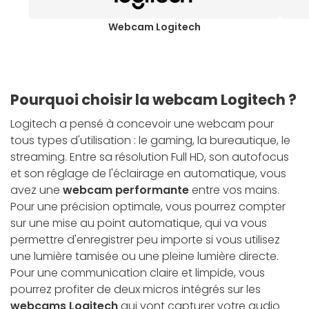
Webcam Logitech
Pourquoi choisir la webcam Logitech ?
Logitech a pensé à concevoir une webcam pour
tous types d'utilisation : le gaming, la bureautique, le
streaming. Entre sa résolution Full HD, son autofocus
et son réglage de l'éclairage en automatique, vous
avez une
webcam performante
entre vos mains.
Pour une précision optimale, vous pourrez compter
sur une mise au point automatique, qui va vous
permettre d'enregistrer peu importe si vous utilisez
une lumière tamisée ou une pleine lumière directe.
Pour une communication claire et limpide, vous
pourrez profiter de deux micros intégrés sur les
webcams Logitech
qui vont capturer votre audio