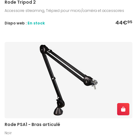
Rode Tripod 2
Accessoire streaming, Trépied pour micro/caméra et accessoires
44€
95
Dispo web :
En stock
Rode PSA1 - Bras articulé
Noir