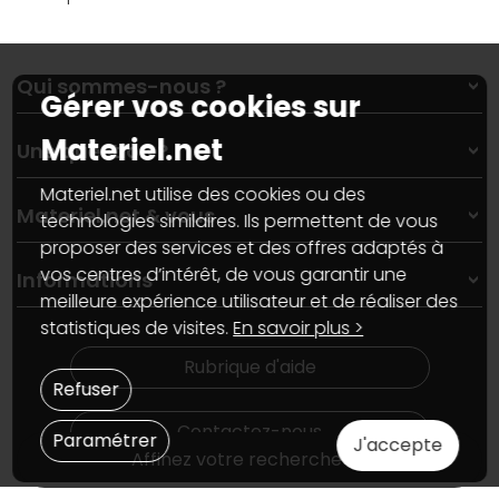
Qui sommes-nous ?
Gérer vos cookies sur
Qui sommes-nous ?
Materiel.net
Une question ?
Nos services
Les magasins Materiel.net
Materiel.net utilise des cookies ou des
Rubrique d'aide / FAQ
Nos solutions pour les pros
Materiel.net & vous
technologies similaires. Ils permettent de vous
Paiement, livraison
Contactez-nous
proposer des services et des offres adaptés à
Garanties
,
Pack Zen
On répare votre PC portable
SAV, demander un retour
vos centres d’intérêt, de vous garantir une
Informations
On rachète votre carte graphique
Informations
meilleure expérience utilisateur et de réaliser des
PC sur mesure : Votre RDV personnalisé
Guides d'achats et tutoriels
statistiques de visites.
En savoir plus >
Plan du site
Notre démarche écologique
Nos marques
Materiel.net recrute
Rubrique d'aide
Conditions générales de vente
Notre programme d'affiliation
Refuser
Marketplace
Partenariat & Sponsoring
Informations légales
Contactez-nous
Paramétrer
J'accepte
Données personnelles
et
cookies
Affinez votre recherche
Gérer vos cookies
Accessibilité : non conforme