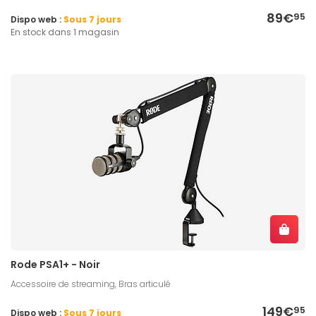
89€
95
Dispo web :
Sous 7 jours
En stock dans 1 magasin
Rode PSA1+ - Noir
Accessoire de streaming, Bras articulé
149€
95
Dispo web :
Sous 7 jours