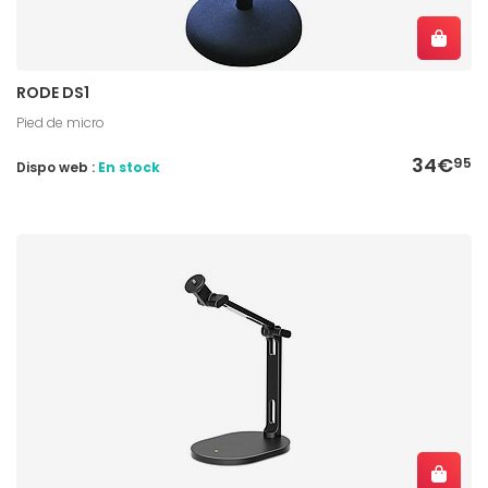
RODE DS1
Pied de micro
34€
95
Dispo web :
En stock