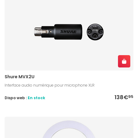
Shure MVX2U
Interface audio numérique pour microphone XLR
138€
95
Dispo web :
En stock