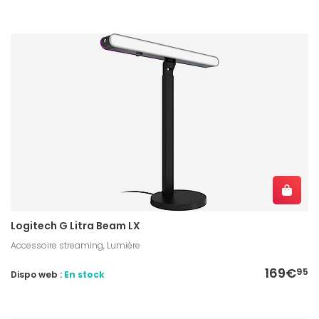
Logitech G Litra Beam LX
Accessoire streaming, Lumière
169€
95
Dispo web :
En stock