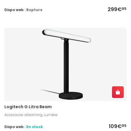
299€
95
Dispo web :
Rupture
Logitech G Litra Beam
Accessoire streaming, Lumière
109€
95
Dispo web :
En stock