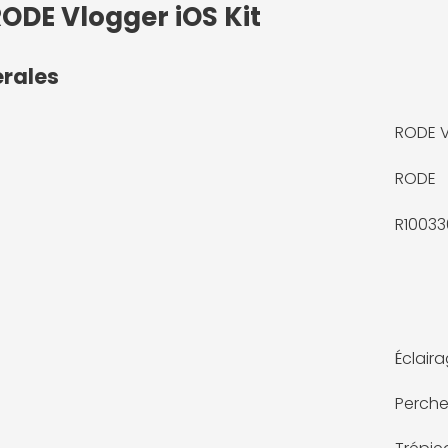
RODE Vlogger iOS Kit
érales
RODE V
RODE
R10033
Éclair
Perch