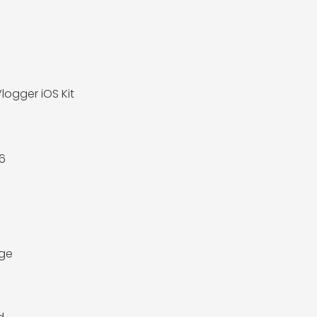
logger iOS Kit
6
age
e