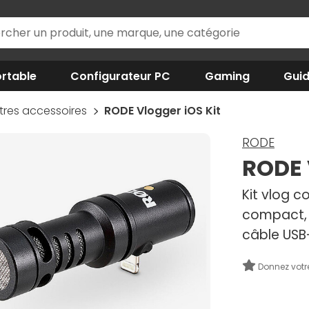
rtable
Configurateur PC
Gaming
Gui
tres accessoires
RODE Vlogger iOS Kit
RODE
RODE 
Kit vlog 
compact, 
câble US
Donnez votr