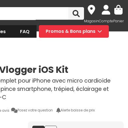
Magasin
Compte
Panier
des
FAQ
Promos & Bons plans
Vlogger iOS Kit
complet pour iPhone avec micro cardioïde
pince smartphone, trépied, éclairage et
B-C
Posez votre question
Alerte baisse de prix
e avis