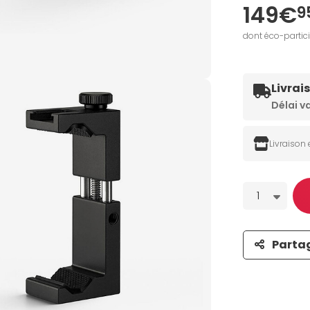
149€
9
dont éco-partic
Livrai
Délai v
Livraison
Quantité
1
Parta