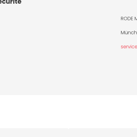
écurité
RODE 
Münche
servi