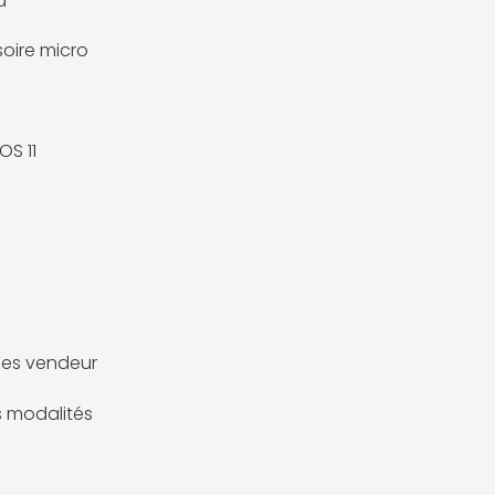
d
oire micro
OS 11
es vendeur
es modalités