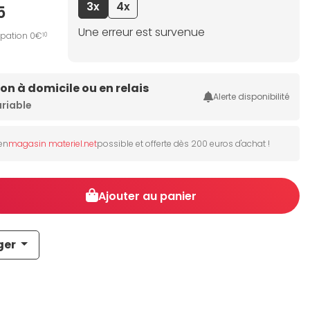
3x
4x
5
Une erreur est survenue
ipation 0€
10
son à domicile ou en relais
Alerte disponibilité
ariable
 en
magasin materiel.net
possible et offerte dès 200 euros d'achat !
Ajouter au panier
ger