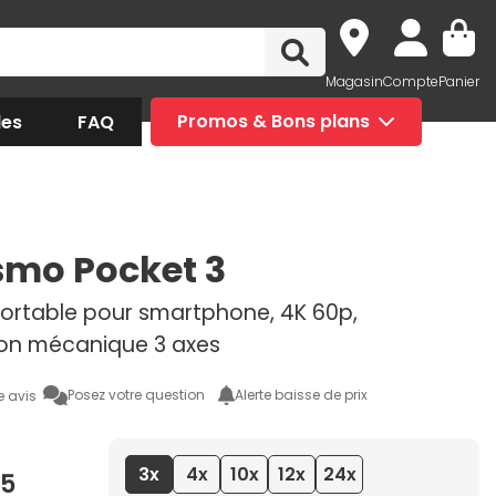
Magasin
Compte
Panier
des
FAQ
Promos & Bons plans
smo Pocket 3
rtable pour smartphone, 4K 60p,
tion mécanique 3 axes
Posez votre question
Alerte baisse de prix
e avis
3x
4x
10x
12x
24x
95