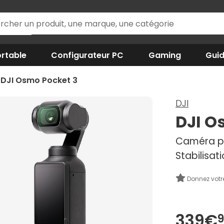
rtable
Configurateur PC
Gaming
Gui
DJI Osmo Pocket 3
DJI
DJI O
Caméra po
Stabilisa
Donnez votr
339€