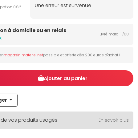
Une erreur est survenue
ipation 0€
17
son à domicile ou en relais
Livré mardi 11/08
k
 en
magasin materiel.net
possible et offerte dès 200 euros d'achat !
Ajouter au panier
ger
 de vos produits usagés
En savoir plus