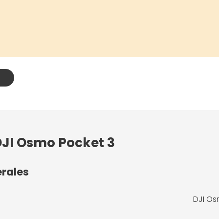
DJI Osmo Pocket 3
érales
DJI Os