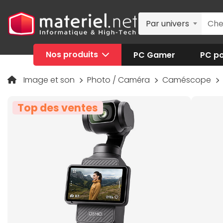
Par univers
Nos produits
PC Gamer
PC po
Image et son
Photo / Caméra
Caméscope
Top des ventes