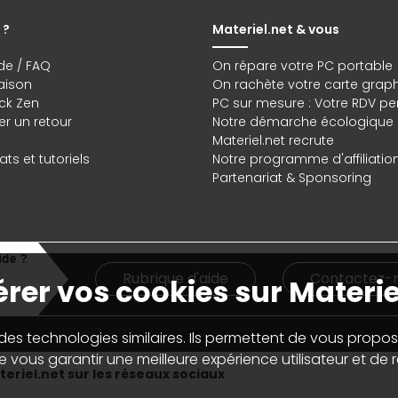
 ?
Materiel.net & vous
de / FAQ
On répare votre PC portable
raison
On rachète votre carte grap
ck Zen
PC sur mesure : Votre RDV pe
r un retour
Notre démarche écologique
Materiel.net recrute
ts et tutoriels
Notre programme d'affiliatio
Partenariat & Sponsoring
Rubrique d'aide
Contactez-
rer vos cookies sur Materie
 des technologies similaires. Ils permettent de vous propos
 vous garantir une meilleure expérience utilisateur et de ré
eriel.net sur les réseaux sociaux