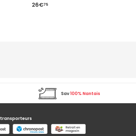
26€
3
75
Sav
100% Nantais
 transporteurs