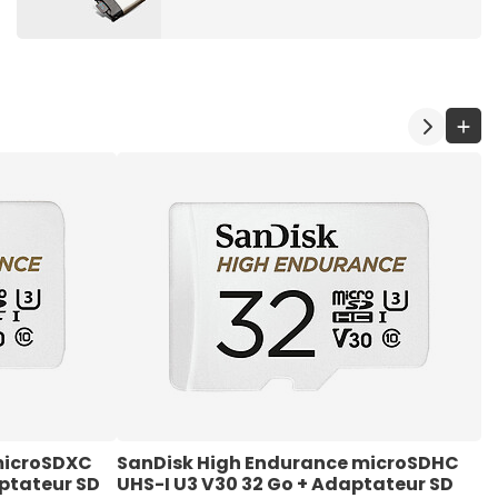
microSDXC 
SanDisk High Endurance microSDHC 
S
aptateur SD
UHS-I U3 V30 32 Go + Adaptateur SD
G