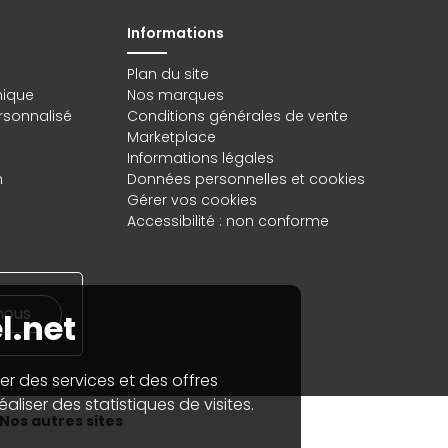
Informations
Plan du site
hique
Nos marques
rsonnalisé
Conditions générales de vente
Marketplace
Informations légales
n
Données personnelles
et
cookies
Gérer vos cookies
Accessibilité : non conforme
nous
l.net
er des services et des offres
aliser des statistiques de visites.
Nos autres sites