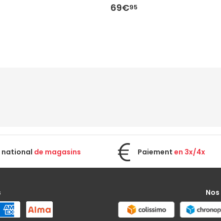
69€
95
 national
de magasins
Paiement
en 3x/4x
s
Nos