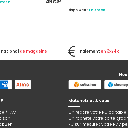
49€
94
stock
Dispo web :
En stock
 national
de magasins
Paiement
en 3x/4x
s
Nos
 ?
Materiel.net & vous
de / FAQ
On répare votre PC portable
raison
On rachète votre carte grap
ck Zen
PC sur mesure : Votre RDV pe