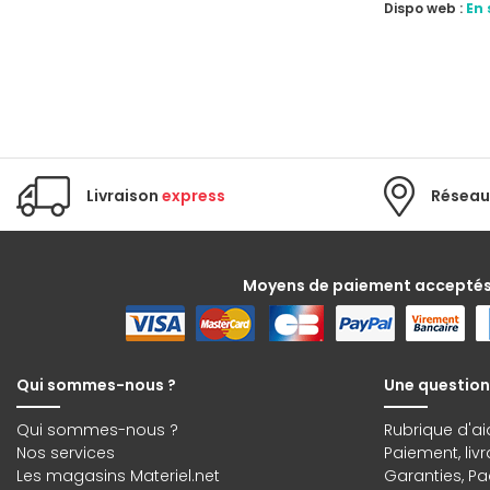
Dispo web :
En 
Livraison
express
Réseau
Moyens de paiement accepté
Qui sommes-nous ?
Une question
Qui sommes-nous ?
Rubrique d'ai
Nos services
Paiement, liv
Les magasins Materiel.net
Garanties
,
Pa