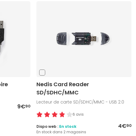
ire
Nedis Card Reader
SD/SDHC/MMC
Lecteur de carte SD/SDHC/MMC - USB 2.0
9€
90
6 avis
4€
90
Dispo web :
En stock
En stock dans 2 magasins