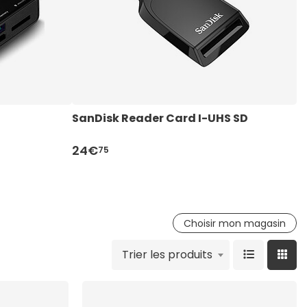
SanDisk Reader Card I-UHS SD
I
24€
1
75
Choisir mon magasin
Trier les produits