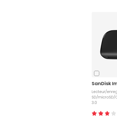
SanDisk I
Lecteur/enreg
SD/microSD/C
3.0