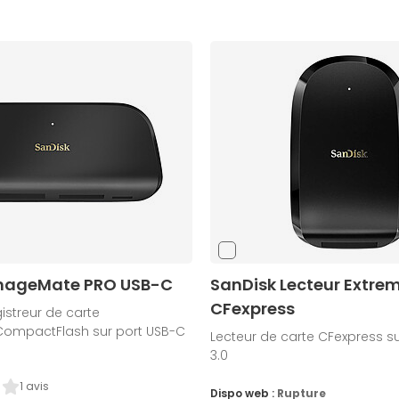
mageMate PRO USB-C
SanDisk Lecteur Extre
CFexpress
istreur de carte
ompactFlash sur port USB-C
Lecteur de carte CFexpress s
3.0
1 avis
Dispo web :
Rupture