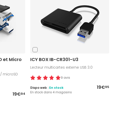
D et Micro
ICY BOX IB-CR301-U3
Lecteur multicartes externe USB 3.0
 / microSD
9 avis
19€
95
Dispo web :
En stock
En stock dans 4 magasins
19€
94