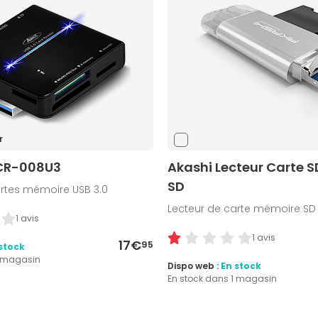
r
CR-008U3
Akashi Lecteur Carte S
SD
artes mémoire USB 3.0
Lecteur de carte mémoire SD
1 avis
1 avis
17€
95
stock
1 magasin
Dispo web :
En stock
En stock dans 1 magasin