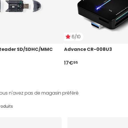
6/10
 Reader SD/SDHC/MMC
Advance CR-008U3
17€
95
ous n'avez pas de magasin préféré
produits