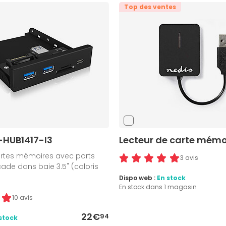
Top des ventes
-HUB1417-I3
Lecteur de carte mémo
artes mémoires avec ports
3 avis
çade dans baie 3.5" (coloris
Dispo web :
En stock
En stock dans 1 magasin
10 avis
22€
94
stock