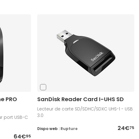
me PRO
SanDisk Reader Card I-UHS SD
Lecteur de carte SD/SDHC/SDXC UHS-1 - USB
3.0
ur port USB-C
24€
75
Dispo web :
Rupture
64€
95