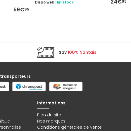
24€
95
Dispo web :
En stock
59€
95
Sav
100% Nantais
 transporteurs
Informations
Plan du site
hique
Nos marques
rsonnalisé
Conditions générales de vente