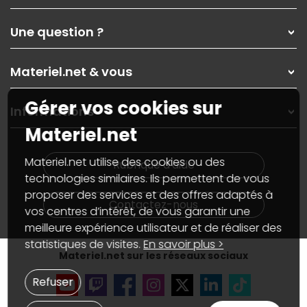
Qui sommes-nous ?
Une question ?
Nos services
Les magasins Materiel.net
Rubrique d'aide / FAQ
Nos solutions pour les pros
Materiel.net & vous
Paiement, livraison
Contactez-nous
Garanties
,
Pack Zen
On répare votre PC portable
Gérer vos cookies sur
SAV, demander un retour
Informations
On rachète votre carte graphique
Informations
Materiel.net
PC sur mesure : Votre RDV personnalisé
Guides d'achats et tutoriels
Plan du site
Notre démarche écologique
Nos marques
Materiel.net recrute
Materiel.net utilise des cookies ou des
Rubrique d'aide
Conditions générales de vente
Notre programme d'affiliation
technologies similaires. Ils permettent de vous
Marketplace
Partenariat & Sponsoring
proposer des services et des offres adaptés à
Informations légales
Contactez-nous
vos centres d’intérêt, de vous garantir une
Données personnelles
et
cookies
meilleure expérience utilisateur et de réaliser des
Gérer vos cookies
Accessibilité : non conforme
statistiques de visites.
En savoir plus >
Materiel.net sur les réseaux sociaux
Refuser