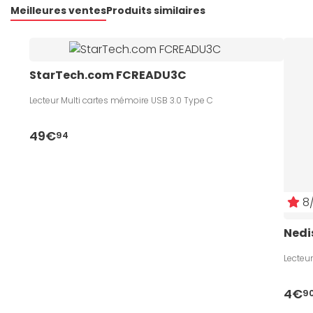
Meilleures ventes
Produits similaires
StarTech.com FCREADU3C
Lecteur Multi cartes mémoire USB 3.0 Type C
49€
94
8/
Nedi
Lecteu
4€
9