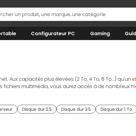
rtable
Configurateur PC
Gaming
Gui
net. Aux capacités plus élevées (2 To, 4 To, 8 To...) qu'un
s
s fichiers multimédia, vous aurez accès à de nombreux mo
ez-vous vers les disques à
7200 tr/min et 256 Mo de cach
s
NAS
. Si vous gérez un parc de caméras de vidéosurveilla
 épreuve, découvrez les
HDD
optimisés pour les serveurs 
erveur
Disque dur 2.5
Disque dur 3.5
Disque dur 1 To
5" adapté au
PC de bureau
/ serveur et le 2.5" plutôt orient