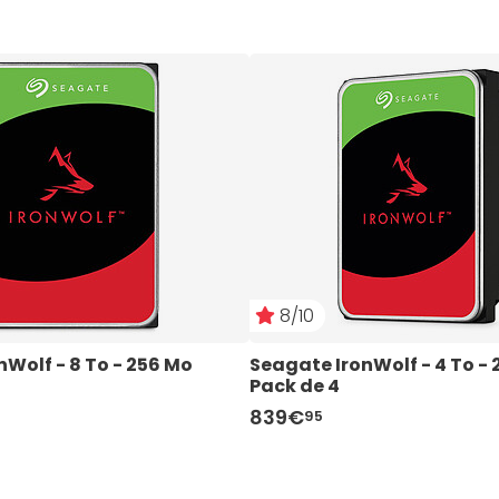
8/10
Wolf - 8 To - 256 Mo
Seagate IronWolf - 4 To - 
Pack de 4
839€
95