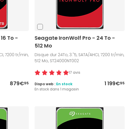
16 To -
Seagate IronWolf Pro - 24 To -
512 Mo
I, 7200 tr/min,
Disque dur 24To, 3."5, SATA/AHCI, 7200 tr/min,
512 Mo, ST24000NT002
17 avis
879€
1 199€
95
95
Dispo web :
En stock
En stock dans 1 magasin