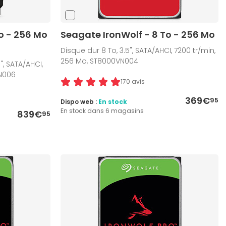
o - 256 Mo
Seagate IronWolf - 8 To - 256 Mo
Disque dur 8 To, 3.5", SATA/AHCI, 7200 tr/min,
256 Mo, ST8000VN004
", SATA/AHCI,
VN006
170 avis
369€
95
Dispo web :
En stock
En stock dans 6 magasins
839€
95