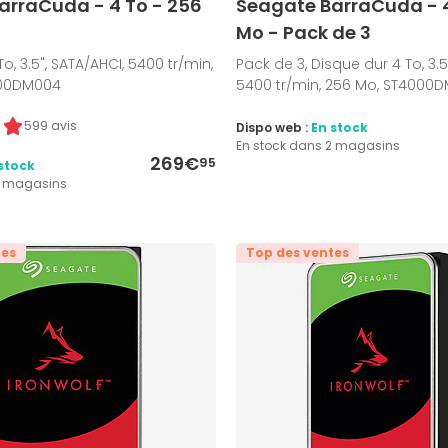
arraCuda - 4 To - 256
Seagate BarraCuda - 4
Mo - Pack de 3
o, 3.5", SATA/AHCI, 5400 tr/min,
Pack de 3, Disque dur 4 To, 3.5
000DM004
5400 tr/min, 256 Mo, ST4000
599 avis
Dispo web :
En stock
En stock dans 2 magasins
269€
95
stock
7 magasins
tes
Top des ventes