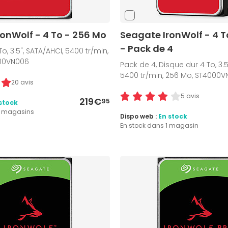
onWolf - 4 To - 256 Mo
Seagate IronWolf - 4 T
- Pack de 4
o, 3.5", SATA/AHCI, 5400 tr/min,
000VN006
Pack de 4, Disque dur 4 To, 3.5
5400 tr/min, 256 Mo, ST4000
20 avis
5 avis
219€
95
stock
7 magasins
Dispo web :
En stock
En stock dans 1 magasin