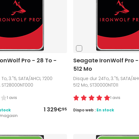
onWolf Pro - 28 To -
Seagate IronWolf Pro -
512 Mo
To, 3."5, SATA/AHCI, 7200
Disque dur 24To, 3."5, SATA/AHC
o, ST28000NT000
512 Mo, ST30000NT011
1 avis
1 avis
1 329€
95
stock
Dispo web :
En stock
1 magasin