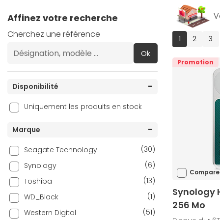
V
Affinez votre recherche
Cherchez une référence
(current)
1
2
3
Ok
Promotion
Disponibilité
Uniquement les produits en stock
Marque
(30)
Seagate Technology
(6)
Synology
Compare
(13)
Toshiba
Synology 
(1)
WD_Black
256 Mo
(51)
Western Digital