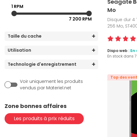
Seagate B
1 RPM
Mo
7 200 RPM
Disque dur 4 T
256 Mo, ST4
Taille du cache
Utilisation
Dispo web :
En 
En stock dans 
Technologie d'enregistrement
Top des ven
Voir uniquement les produits
vendus par Materiel.net
Zone bonnes affaires
Les produits à prix réduits