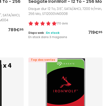
 To - 256
Seagate IronWolf - 12 To - 256 Mo
Disque dur 12 To, 3.5", SATA/AHCI, 7200 tr/min,
256 Mo, ST12000VN0008
", SATA/AHCI,
DM004
170 avis
789€
95
719€
95
Dispo web :
En stock
En stock dans 3 magasins
Top des ventes