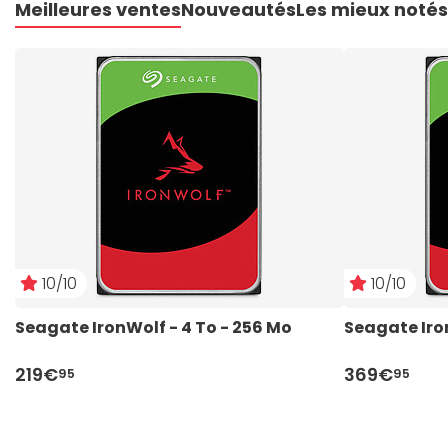
Meilleures ventes
Nouveautés
Les mieux notés
10/10
10/10
Seagate IronWolf - 4 To - 256 Mo
Seagate Iron
219€
369€
95
95