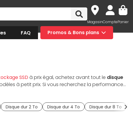
Magasin
Compte
Panier
des
FAQ
Promos & Bons plans
tockage SSD
à prix égal, achetez avant tout le
disque
dèles à petit prix. Si vous recherchez la performance
e
. Pour le stockage en réseau, retrouvez une sélection
nce, les HDD dédiés auront une meilleure capacité à
professionnels et datacenters. Aux connecteurs SATA,
Disque dur 2 To
Disque dur 4 To
Disque dur 8 To
é PC portable.