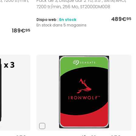
I, 7200 tr/min,
Pack de 3, Disque dur 2 To, 3.5", SATA/AHCI,
7200 tr/min, 256 Mo, ST2000DM008
489€
95
Dispo web :
En stock
En stock dans 5 magasins
189€
95