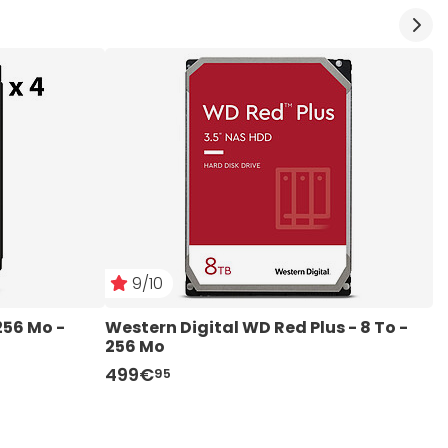
9/10
256 Mo - 
Western Digital WD Red Plus - 8 To - 
S
256 Mo 
499€
1
95