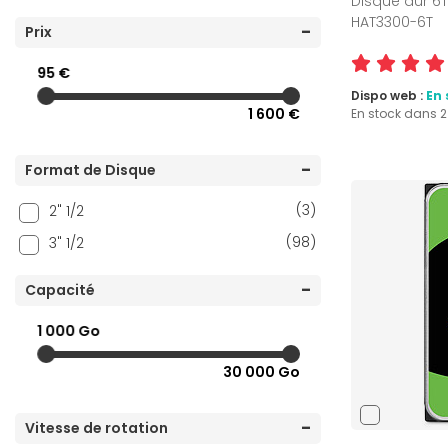
Disque dur 6To
HAT3300-6T
Prix
95 €
Dispo web :
En 
1 600 €
En stock dans 
Format de Disque
(3)
2" 1/2
(98)
3" 1/2
Capacité
1 000 Go
30 000 Go
Vitesse de rotation