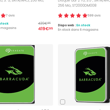
, 3."5, SATA/AHCI, 256 Mo,
Disque dur 2 To, 3.5", SATA/AHC
256 Mo, ST2000DM008
7 avis
599 avis
439€
stock
95
Dispo web :
En stock
419€
2 magasins
95
En stock dans 6 magasins