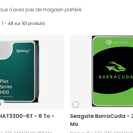
ous n'avez pas de magasin préféré
1 - 48 sur 101 produits
r
HAT3300-6T - 6 To -
Seagate BarraCuda - 2
Mo