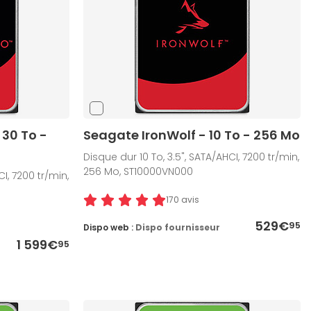
 30 To -
Seagate IronWolf - 10 To - 256 Mo
Disque dur 10 To, 3.5", SATA/AHCI, 7200 tr/min,
256 Mo, ST10000VN000
I, 7200 tr/min,
170 avis
529€
95
Dispo web :
Dispo fournisseur
1 599€
95