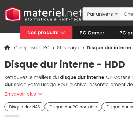
Par univers
Nos produits
PC Gamer
PC po
Composant PC
Stockage
Disque dur interne
Disque dur interne - HDD
Retrouvez le meilleur du
disque dur interne
sur Materiel.
dur
selon votre usage. Pour archiver essentiellement de
pour votre
PC de jeu
ou votre station de travail, orient
En savoir plus
de disques durs pouvant être montés en RAID dans de
gérer des flux importants. Avec une endurance à toute
Disque dur NAS
Disque dur PC portable
Disque dur s
deux formats de disque dur vous sont proposés : le 3.