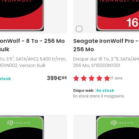
onWolf - 8 To - 256 Mo
Seagate IronWolf Pro - 
Bulk
256 Mo
o, 3.5", SATA/AHCI, 5400 tr/min,
Disque dur 16 To, 3."5, SATA/AHC
0VN002, Version Bulk
256 Mo, ST16000NT001
399€
95
17 avis
stock
Dispo web :
En stock
En stock dans 3 magasins