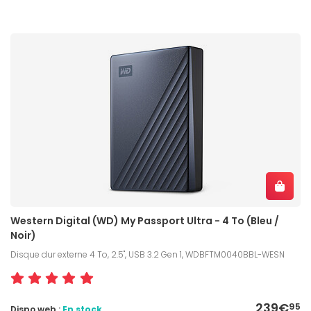
Western Digital (WD) My Passport Ultra - 4 To (Bleu /
Noir)
Disque dur externe 4 To, 2.5", USB 3.2 Gen 1, WDBFTM0040BBL-WESN
239€
95
Dispo web :
En stock