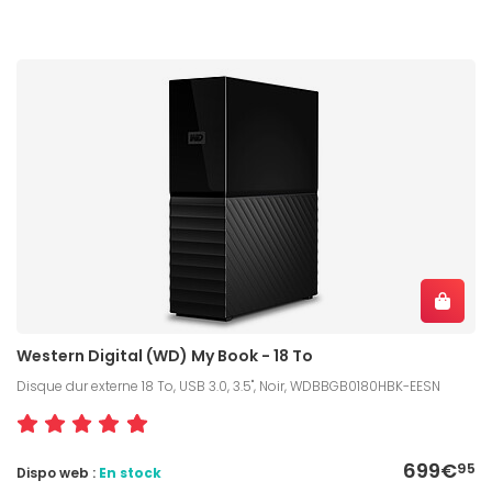
Western Digital (WD) My Book - 18 To
Disque dur externe 18 To, USB 3.0, 3.5", Noir, WDBBGB0180HBK-EESN
699€
95
Dispo web :
En stock