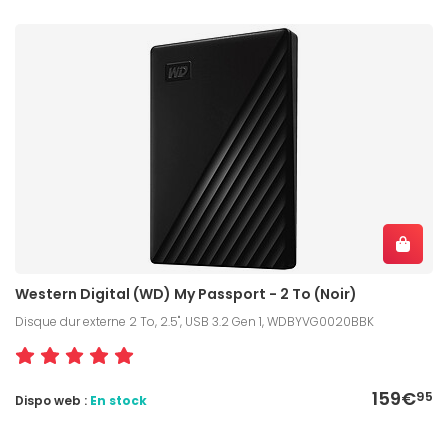
Western Digital (WD) My Passport - 2 To (Noir)
Disque dur externe 2 To, 2.5", USB 3.2 Gen 1, WDBYVG0020BBK
159€
95
Dispo web :
En stock