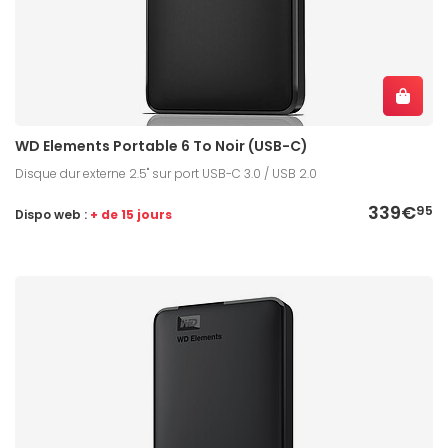
WD Elements Portable 6 To Noir (USB-C)
Disque dur externe 2.5" sur port USB-C 3.0 / USB 2.0
339€
95
Dispo web :
+ de 15 jours