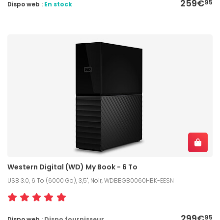
259€
95
Dispo web :
En stock
Western Digital (WD) My Book - 6 To
USB 3.0, 6 To (6000 Go), 3,5", Noir, WDBBGB0060HBK-EESN
299€
95
Dispo web :
Dispo fournisseur