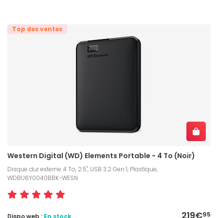
Top des ventes
Western Digital (WD) Elements Portable - 4 To (Noir)
Disque dur externe 4 To, 2.5", USB 3.2 Gen 1, Plastique,
WDBU6Y0040BBK-WESN
219€
95
Dispo web :
En stock