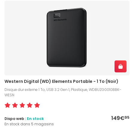
Western Digital (WD) Elements Portable - 1 To (Noir)
Disque dur externe 1 To, USB 3.2 Gen 1, Plastique, WDBUZG0010BBK-
WESN
149€
95
Dispo web :
En stock
En stock dans 5 magasins