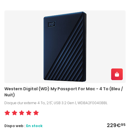
Western Digital (WD) My Passport For Mac - 4 To (Bleu /
Nuit)
Disque dur externe 4 To, 2.5", USB 3.2 Gen 1, WDBA2F0040BBL
229€
95
Dispo web :
En stock