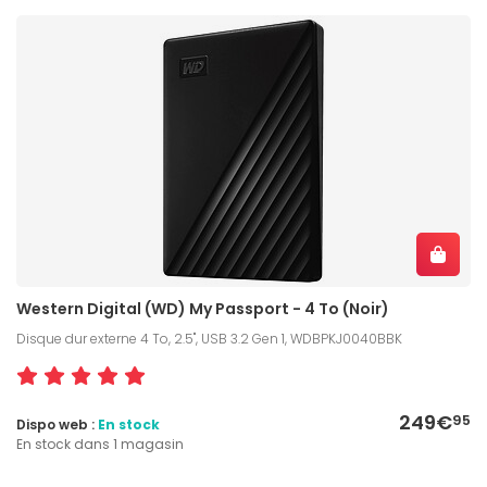
Western Digital (WD) My Passport - 4 To (Noir)
Disque dur externe 4 To, 2.5", USB 3.2 Gen 1, WDBPKJ0040BBK
249€
95
Dispo web :
En stock
En stock dans 1 magasin