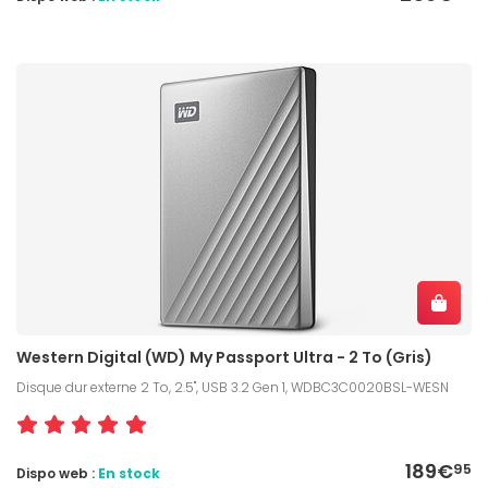
Western Digital (WD) My Passport Ultra - 2 To (Gris)
Disque dur externe 2 To, 2.5", USB 3.2 Gen 1, WDBC3C0020BSL-WESN
189€
95
Dispo web :
En stock