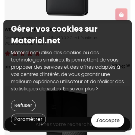
Gérer vos cookies sur
WD Elements Portable - 6 To (Noir)
Disque dur externe 6 To, 2.5", USB 3.2 Gen 1, Plastique,
Materiel.net
WDBNEF0060BBK-EESN
Materiel.net utilise des cookies ou des
technologies similaires. Ils permettent de vous
279€
95
proposer des services et des offres adaptés à
Dispo web :
Rupture
vos centres d’intérêt, de vous garantir une
meilleure expérience utilisateur et de réaliser des
statistiques de visites.
En savoir plus >
Refuser
Paramétrer
J'accepte
Affinez votre recherche