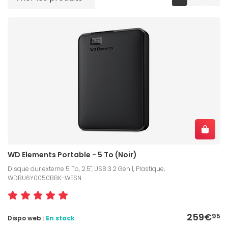
WD Elements Portable - 5 To (Noir)
Disque dur externe 5 To, 2.5", USB 3.2 Gen 1, Plastique,
WDBU6Y0050BBK-WESN
259€
95
Dispo web :
En stock