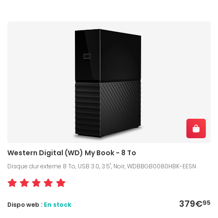
Western Digital (WD) My Book - 8 To
Disque dur externe 8 To, USB 3.0, 3.5", Noir, WDBBGB0080HBK-EESN
379€
95
Dispo web :
En stock