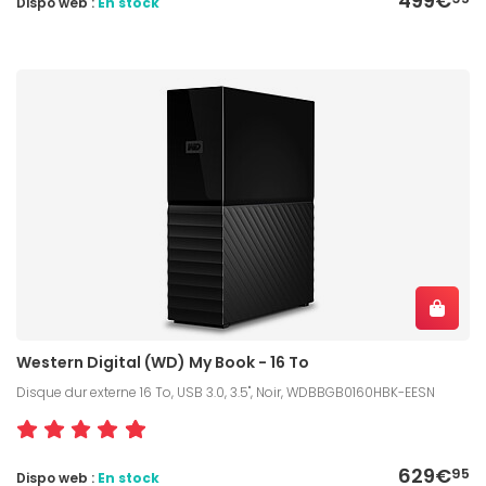
499€
Dispo web :
En stock
Western Digital (WD) My Book - 16 To
Disque dur externe 16 To, USB 3.0, 3.5", Noir, WDBBGB0160HBK-EESN
629€
95
Dispo web :
En stock