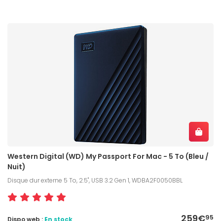
Western Digital (WD) My Passport For Mac - 5 To (Bleu /
Nuit)
Disque dur externe 5 To, 2.5", USB 3.2 Gen 1, WDBA2F0050BBL
259€
95
Dispo web :
En stock