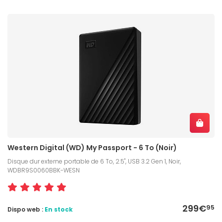
Western Digital (WD) My Passport - 6 To (Noir)
Disque dur externe portable de 6 To, 2.5", USB 3.2 Gen 1, Noir,
WDBR9S0060BBK-WESN
299€
95
Dispo web :
En stock