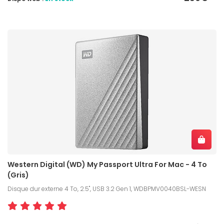
Western Digital (WD) My Passport Ultra For Mac - 4 To
(Gris)
Disque dur externe 4 To, 2.5", USB 3.2 Gen 1, WDBPMV0040BSL-WESN