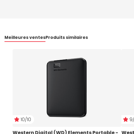
Meilleures ventes
Produits similaires
10/10
9/
Western Digital (WD) Elements Portable - 
West