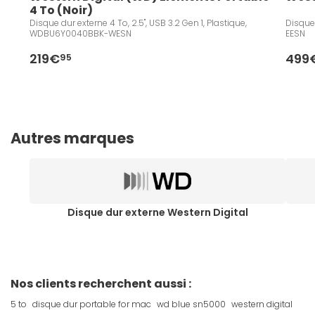
4 To (Noir)
Disque dur externe 4 To, 2.5", USB 3.2 Gen 1, Plastique,
Disque 
WDBU6Y0040BBK-WESN
EESN
219€
499
95
Autres marques
Disque dur externe Western Digital
Nos clients recherchent aussi :
5 to
disque dur portable for mac
wd blue sn5000
western digital