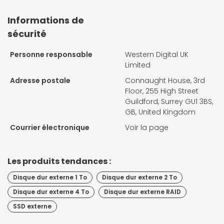
Informations de
sécurité
Personne responsable
Western Digital UK
Limited
Adresse postale
Connaught House, 3rd
Floor, 255 High Street
Guildford, Surrey GU1 3BS,
GB, United Kingdom
Courrier électronique
Voir la page
Les produits tendances :
Disque dur externe 1 To
Disque dur externe 2 To
Disque dur externe 4 To
Disque dur externe RAID
SSD externe