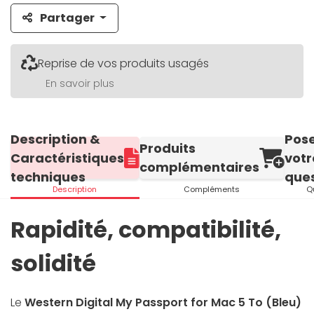
Partager
Reprise de vos produits usagés
En savoir plus
Description &
Pos
Produits
Caractéristiques
votr
complémentaires
techniques
ques
Description
Compléments
Q
Rapidité, compatibilité,
solidité
Le
Western Digital My Passport for Mac 5 To (Bleu)