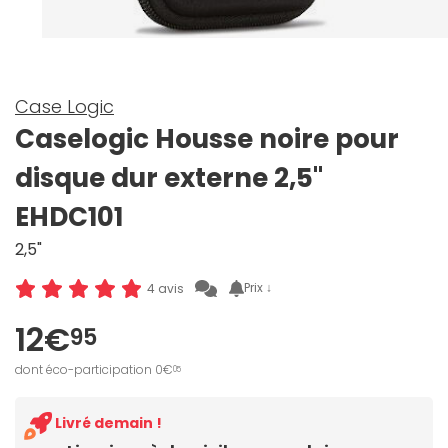
Case Logic
Caselogic Housse noire pour
disque dur externe 2,5"
EHDC101
2,5"
Prix ↓
4 avis
12€
95
dont éco-participation 0€
05
Livré demain !