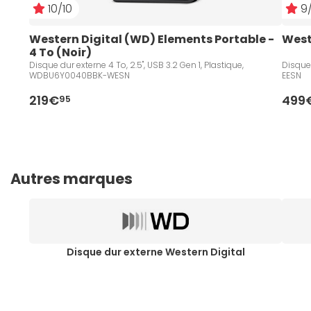
10/10
9/
Western Digital (WD) Elements Portable - 
West
4 To (Noir)
Disque dur externe 4 To, 2.5", USB 3.2 Gen 1, Plastique,
Disque 
WDBU6Y0040BBK-WESN
EESN
219€
499
95
Autres marques
Disque dur externe Western Digital