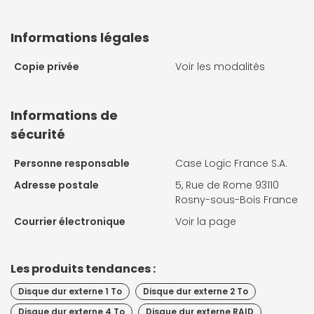
Informations légales
Copie privée
Voir les modalités
Informations de
sécurité
Personne responsable
Case Logic France S.A.
Adresse postale
5, Rue de Rome 93110
Rosny-sous-Bois France
Courrier électronique
Voir la page
Les produits tendances :
Disque dur externe 1 To
Disque dur externe 2 To
Disque dur externe 4 To
Disque dur externe RAID