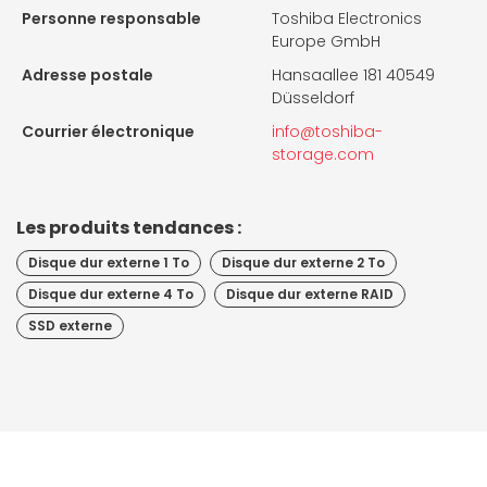
Personne responsable
Toshiba Electronics
Europe GmbH
Adresse postale
Hansaallee 181 40549
Düsseldorf
Courrier électronique
info@toshiba-
storage.com
Les produits tendances :
Disque dur externe 1 To
Disque dur externe 2 To
Disque dur externe 4 To
Disque dur externe RAID
SSD externe