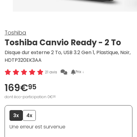
Toshiba
Toshiba Canvio Ready - 2 To
Disque dur externe 2 To, USB 3.2 Gen 1, Plastique, Noir,
HDTP320EK3AA
Prix ↓
21 avis
169€
95
dont éco-participation 0€
06
3x
4x
Une erreur est survenue