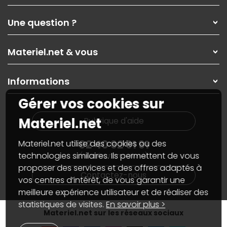
Qui sommes-nous ?
Une question ?
Nos services
Les magasins Materiel.net
Rubrique d'aide / FAQ
Nos solutions pour les pros
Materiel.net & vous
Paiement, livraison
Contactez-nous
Garanties
,
Pack Zen
On répare votre PC portable
SAV, demander un retour
Informations
On rachète votre carte graphique
Informations
PC sur mesure : Votre RDV personnalisé
Guides d'achats et tutoriels
Gérer vos cookies sur
Plan du site
Notre démarche écologique
Nos marques
Materiel.net recrute
Materiel.net
Rubrique d'aide
Conditions générales de vente
Notre programme d'affiliation
Marketplace
Partenariat & Sponsoring
02 40 92 91 91
Materiel.net utilise des cookies ou des
Informations légales
technologies similaires. Ils permettent de vous
(numéro non surtaxé)
Données personnelles
et
cookies
proposer des services et des offres adaptés à
Gérer vos cookies
Contactez-nous
Accessibilité : non conforme
vos centres d’intérêt, de vous garantir une
meilleure expérience utilisateur et de réaliser des
statistiques de visites.
En savoir plus >
Materiel.net sur les réseaux sociaux