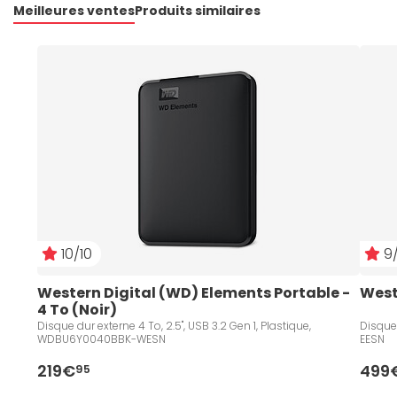
Meilleures ventes
Produits similaires
10/10
9/
Western Digital (WD) Elements Portable - 
West
4 To (Noir)
Disque dur externe 4 To, 2.5", USB 3.2 Gen 1, Plastique,
Disque 
WDBU6Y0040BBK-WESN
EESN
219€
499
95