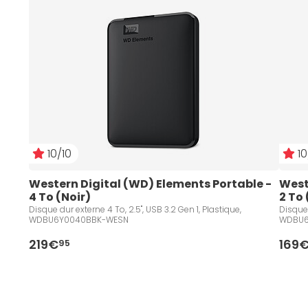
10/10
10
Western Digital (WD) Elements Portable - 
West
4 To (Noir)
2 To 
Disque dur externe 4 To, 2.5", USB 3.2 Gen 1, Plastique,
Disque 
WDBU6Y0040BBK-WESN
WDBU6
219€
169
95