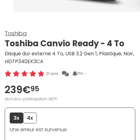
Toshiba
Toshiba Canvio Ready - 4 To
Disque dur externe 4 To, USB 3.2 Gen 1, Plastique, Noir,
HDTP340EK3CA
Prix ↓
21 avis
239€
95
dont éco-participation 0€
06
3x
4x
Une erreur est survenue