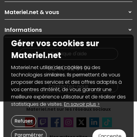
Les magasins Materiel.net
Rubrique d'aide / FAQ
Nos solutions pour les pros
Materiel.net & vous
Paiement, livraison
Contactez-nous
Garanties
,
Pack Zen
On répare votre PC portable
SAV, demander un retour
Informations
On rachète votre carte graphique
Informations
PC sur mesure : Votre RDV personnalisé
Guides d'achats et tutoriels
Gérer vos cookies sur
Plan du site
Notre démarche écologique
Nos marques
Materiel.net recrute
Materiel.net
Rubrique d'aide
Conditions générales de vente
Notre programme d'affiliation
Marketplace
Partenariat & Sponsoring
02 40 92 91 91
Materiel.net utilise des cookies ou des
Informations légales
technologies similaires. Ils permettent de vous
(numéro non surtaxé)
Données personnelles
et
cookies
proposer des services et des offres adaptés à
Gérer vos cookies
Contactez-nous
Accessibilité : non conforme
vos centres d’intérêt, de vous garantir une
meilleure expérience utilisateur et de réaliser des
statistiques de visites.
En savoir plus >
Materiel.net sur les réseaux sociaux
Refuser
Paramétrer
J'accepte
Nos autres sites