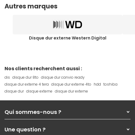
Autres marques
Disque dur externe Western Digital
Nos clients recherchent aussi :
dis
disque dur 8to
disque dur canvio ready
disque dur externe 4 tera
disque dur externe 4to
hdd
toshiba
disque dur
disque externe
disque dur externe
Qui sommes-nous ?
Qui sommes-nous ?
Une question ?
Nos services