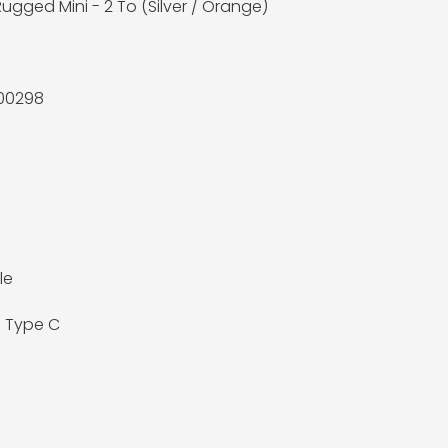
Rugged Mini - 2 To (Silver / Orange)
00298
le
0 Type C