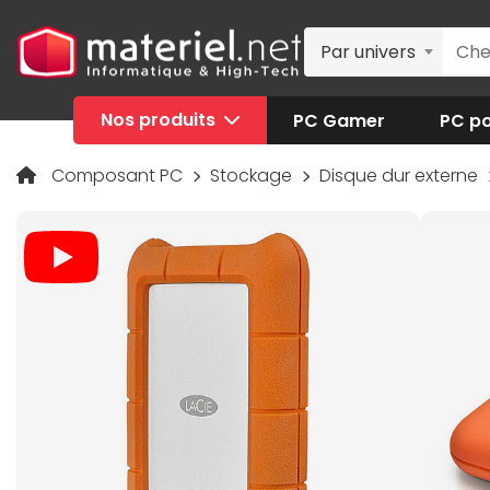
Par univers
Nos produits
PC Gamer
PC po
Composant PC
Stockage
Disque dur externe