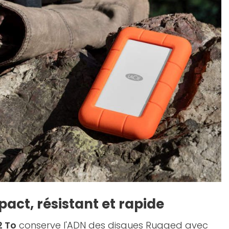
act, résistant et rapide
2 To
conserve l'ADN des disques Rugged avec