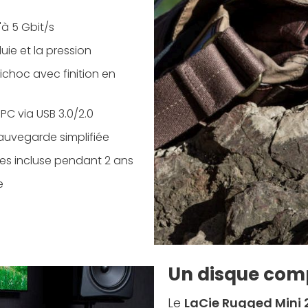
'à 5 Gbit/s
uie et la pression
choc avec finition en
PC via USB 3.0/2.0
auvegarde simplifiée
s incluse pendant 2 ans
e
Un disque comp
Le
LaCie Rugged Mini 