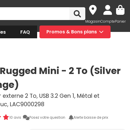
Magasin
Compte
Panier
des
FAQ
Promos & Bons plans
Rugged Mini - 2 To (Silver
nge)
 externe 2 To, USB 3.2 Gen 1, Métal et
uc, LAC9000298
10 avis
Posez votre question
Alerte baisse de prix