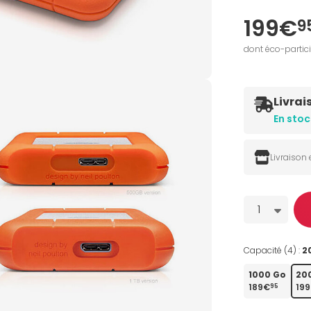
199€
9
dont éco-partic
Livrai
En stoc
Livraison
Quantité
1
Capacité (4) :
2
1000 Go
20
189€
19
95