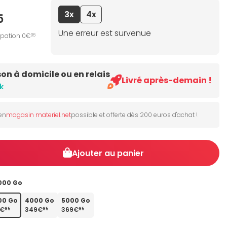
3x
4x
5
Une erreur est survenue
ipation 0€
06
son à domicile ou en relais
Livré après-demain !
k
 en
magasin materiel.net
possible et offerte dès 200 euros d'achat !
Ajouter au panier
000 Go
00 Go
4000 Go
5000 Go
9€
349€
369€
95
95
95