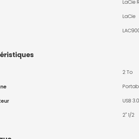
LaCie 
LaCie
LAC90
éristiques
2 To
Portab
rne
USB 3.
teur
2" 1/2