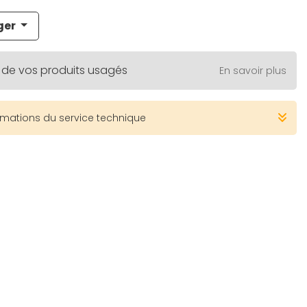
ger
 de vos produits usagés
En savoir plus
rmations du service technique