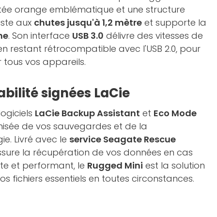
ée orange emblématique et une structure
siste aux
chutes jusqu'à 1,2 mètre
et supporte la
ne
. Son interface
USB 3.0
délivre des vitesses de
en restant rétrocompatible avec l'USB 2.0, pour
ur tous vos appareils.
iabilité signées LaCie
logiciels
LaCie Backup Assistant
et
Eco Mode
misée de vos sauvegardes et de la
e. Livré avec le
service Seagate Rescue
ssure la récupération de vos données en cas
ste et performant, le
Rugged Mini
est la solution
s fichiers essentiels en toutes circonstances.