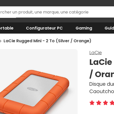
rtable
Configurateur PC
Gaming
Gui
LaCie Rugged Mini - 2 To (Silver / Orange)
LaCie
LaCie 
/ Ora
Disque dur
Caoutcho