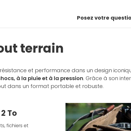
Posez votre questi
out terrain
ésistance et performance dans un design iconiq
hocs, à la pluie et à la pression
. Grâce à son int
out dans un format portable et robuste.
 2 To
, fichiers et