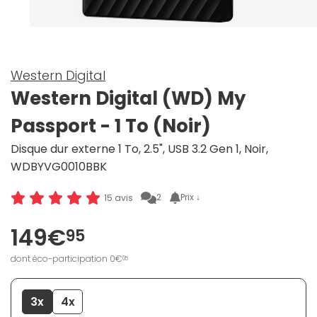
Western Digital
Western Digital (WD) My
Passport - 1 To (Noir)
Disque dur externe 1 To, 2.5", USB 3.2 Gen 1, Noir,
WDBYVG0010BBK
2
Prix ↓
15 avis
149€
95
dont éco-participation 0€
05
3x
4x