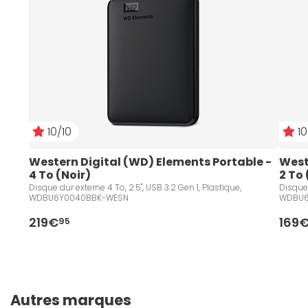
10/10
10
Western Digital (WD) Elements Portable - 
West
4 To (Noir)
2 To 
Disque dur externe 4 To, 2.5", USB 3.2 Gen 1, Plastique,
Disque 
WDBU6Y0040BBK-WESN
WDBU6
219€
169
95
Autres marques