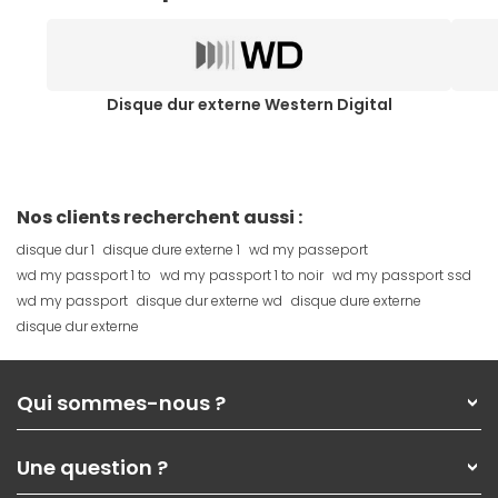
Disque dur externe Western Digital
Nos clients recherchent aussi :
disque dur 1
disque dure externe 1
wd my passeport
wd my passport 1 to
wd my passport 1 to noir
wd my passport ssd
wd my passport
disque dur externe wd
disque dure externe
disque dur externe
Qui sommes-nous ?
Qui sommes-nous ?
Une question ?
Nos services