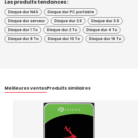
Les produits tendances :
Disque dur NAS
Disque dur PC portable
Disque dur serveur
Disque dur 2.5
Disque dur 3.5
Disque dur 1 To
Disque dur 2 To
Disque dur 4 To
Disque dur 8 To
Disque dur 10 To
Disque dur 16 To
Meilleures ventes
Produits similaires