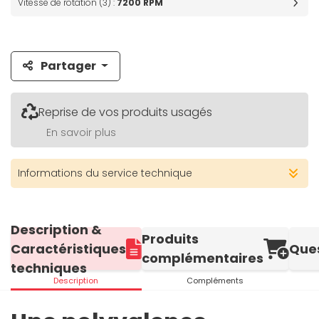
Vitesse de rotation (3) :
7200 RPM
Partager
Reprise de vos produits usagés
En savoir plus
Informations du service technique
Description &
Produits
Caractéristiques
Que
complémentaires
techniques
Description
Compléments