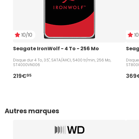
10/10
10
Seagate IronWolf - 4 To - 256 Mo
Seag
Disque dur 4 To, 3.5", SATA/AHCI, 5400 tr/min, 256 Mo,
Disque 
ST4000VN006
ST800
219€
369
95
Autres marques