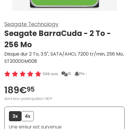
Seagate Technology
Seagate BarraCuda - 2 To -
256 Mo
Disque dur 2 To, 3.5", SATA/AHCI, 7200 tr/min, 256 Mo,
ST2000DM008
15
Prix ↓
599 avis
189€
95
dont éco-participation 0€
05
3x
4x
Une erreur est survenue