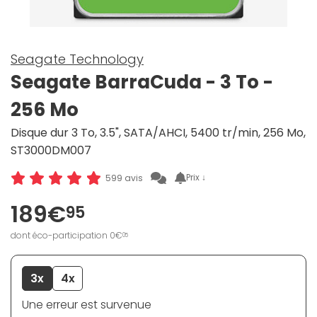
Seagate Technology
Seagate BarraCuda - 3 To -
256 Mo
Disque dur 3 To, 3.5", SATA/AHCI, 5400 tr/min, 256 Mo,
ST3000DM007
Prix ↓
599 avis
189€
95
dont éco-participation 0€
05
3x
4x
Une erreur est survenue