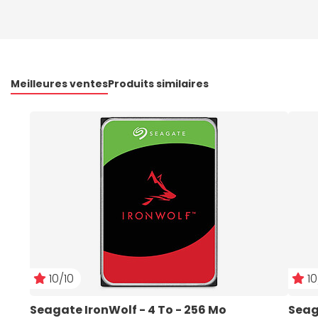
Meilleures ventes
Produits similaires
10/10
10
Seagate IronWolf - 4 To - 256 Mo
Seag