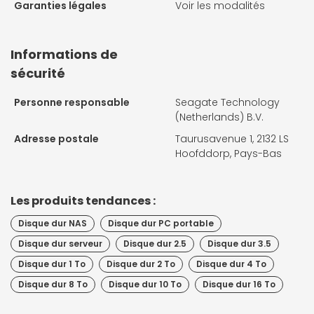
Garanties légales
Voir les modalités
Informations de
sécurité
Personne responsable
Seagate Technology
(Netherlands) B.V.
Adresse postale
Taurusavenue 1, 2132 LS
Hoofddorp, Pays-Bas
Les produits tendances :
Disque dur NAS
Disque dur PC portable
Disque dur serveur
Disque dur 2.5
Disque dur 3.5
Disque dur 1 To
Disque dur 2 To
Disque dur 4 To
Disque dur 8 To
Disque dur 10 To
Disque dur 16 To