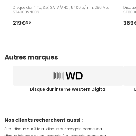
Disque dur 4 To, 3.5", SATA/AHCI, 5400 tr/min, 256 Mo,
Disque 
ST4000VN006
ST800
219€
369
95
Autres marques
Disque dur interne Western Digital
Nos clients recherchent aussi :
3 to
disque dur 3 tera
disque dur seagate barracuda
disque interne westen
seagate 3to
seagate barracuda