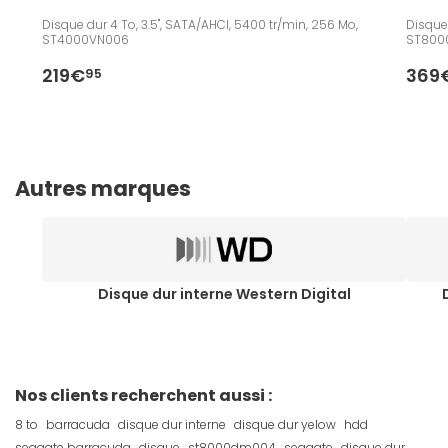
Disque dur 4 To, 3.5", SATA/AHCI, 5400 tr/min, 256 Mo,
Disque 
ST4000VN006
ST800
219€
369
95
Autres marques
Disque dur interne Western Digital
Nos clients recherchent aussi :
8 to
barracuda
disque dur interne
disque dur yelow
hdd
seagate barracuda
disque
st8000dm004
seagate
disque dur