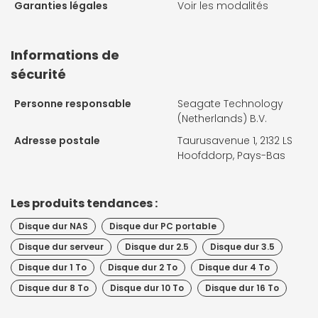
Garanties légales
Voir les modalités
Informations de
sécurité
Personne responsable
Seagate Technology
(Netherlands) B.V.
Adresse postale
Taurusavenue 1, 2132 LS
Hoofddorp, Pays-Bas
Les produits tendances :
Disque dur NAS
Disque dur PC portable
Disque dur serveur
Disque dur 2.5
Disque dur 3.5
Disque dur 1 To
Disque dur 2 To
Disque dur 4 To
Disque dur 8 To
Disque dur 10 To
Disque dur 16 To