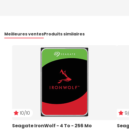
Meilleures ventes
Produits similaires
10/10
9/
Seagate IronWolf - 4 To - 256 Mo
Seag