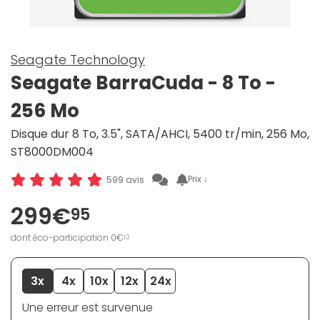
Seagate Technology
Seagate BarraCuda - 8 To -
256 Mo
Disque dur 8 To, 3.5", SATA/AHCI, 5400 tr/min, 256 Mo,
ST8000DM004
Prix ↓
599 avis
299€
95
dont éco-participation 0€
13
3x
4x
10x
12x
24x
Une erreur est survenue