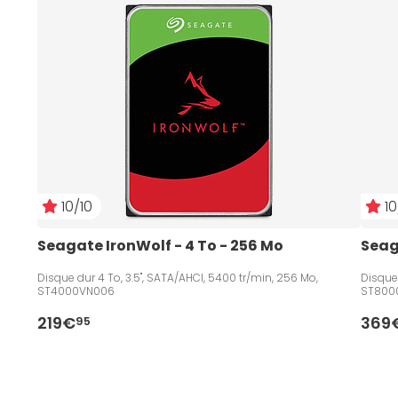
10/10
10
Seagate IronWolf - 4 To - 256 Mo
Seag
Disque dur 4 To, 3.5", SATA/AHCI, 5400 tr/min, 256 Mo,
Disque 
ST4000VN006
ST800
219€
369
95