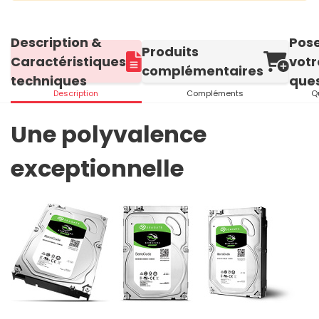
Description &
Pos
Produits
Caractéristiques
votr
complémentaires
techniques
ques
Description
Compléments
Q
Une polyvalence
exceptionnelle