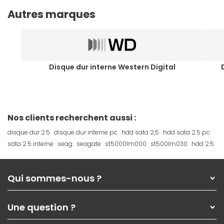
Autres marques
Disque dur interne Western Digital
Nos clients recherchent aussi :
disque dur 2.5
disque dur interne pc
hdd sata 2,5
hdd sata 2.5 pc
sata 2.5 interne
seag
seagate
st5000lm000
st500lm030
hdd 2.5
Qui sommes-nous ?
Qui sommes-nous ?
Une question ?
Nos services
Les magasins Materiel.net