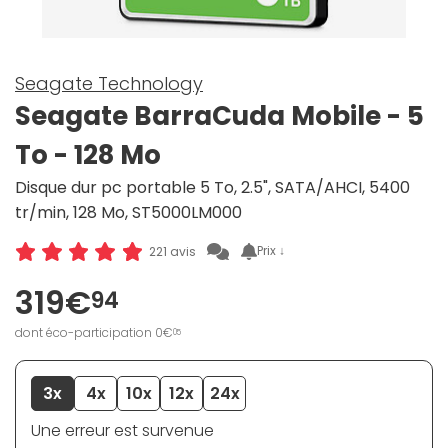
Seagate Technology
Seagate BarraCuda Mobile - 5
To - 128 Mo
Disque dur pc portable 5 To, 2.5", SATA/AHCI, 5400
tr/min, 128 Mo, ST5000LM000
Prix ↓
221 avis
319€
94
dont éco-participation 0€
05
3x
4x
10x
12x
24x
Une erreur est survenue