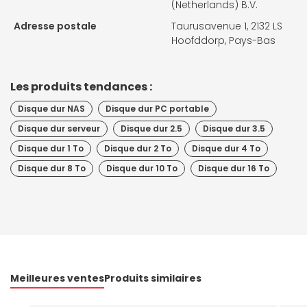
(Netherlands) B.V.
Adresse postale
Taurusavenue 1, 2132 LS
Hoofddorp, Pays-Bas
Les produits tendances :
Disque dur NAS
Disque dur PC portable
Disque dur serveur
Disque dur 2.5
Disque dur 3.5
Disque dur 1 To
Disque dur 2 To
Disque dur 4 To
Disque dur 8 To
Disque dur 10 To
Disque dur 16 To
Meilleures ventes
Produits similaires