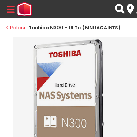
MENU
Retour
Toshiba N300 - 16 To (MN11ACA16TS)