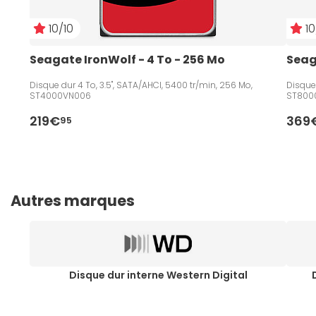
10/10
10
Seagate IronWolf - 4 To - 256 Mo
Seag
Disque dur 4 To, 3.5", SATA/AHCI, 5400 tr/min, 256 Mo,
Disque 
ST4000VN006
ST800
219€
369
95
Autres marques
Disque dur interne Western Digital