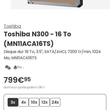
Toshiba
Toshiba N300 - 16 To
(MN11ACA16TS)
Disque dur 16 To, 3.5", SATA/AHCI, 7200 tr/min, 1024
Mo, MN11ACA16TS
Prix ↓
799€
95
dont éco-participation 0€
13
3x
4x
10x
12x
24x