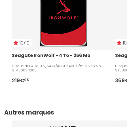
10/10
10
Seagate IronWolf - 4 To - 256 Mo
Seag
Disque dur 4 To, 3.5", SATA/AHCI, 5400 tr/min, 256 Mo,
Disque 
ST4000VN006
ST800
219€
369
95
Autres marques