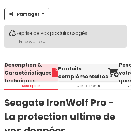
Partager
Reprise de vos produits usagés
En savoir plus
Description &
Pos
Produits
Caractéristiques
votr
complémentaires
techniques
ques
Description
Compléments
Q
Seagate IronWolf Pro -
La protection ultime de
vos données