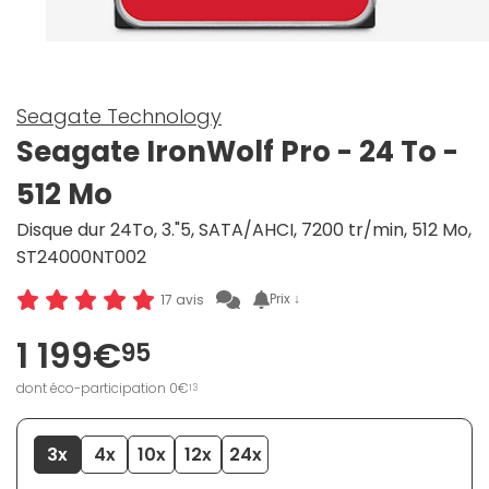
Seagate Technology
Seagate IronWolf Pro - 24 To -
512 Mo
Disque dur 24To, 3."5, SATA/AHCI, 7200 tr/min, 512 Mo,
ST24000NT002
Prix ↓
17 avis
1 199€
95
dont éco-participation 0€
13
3x
4x
10x
12x
24x