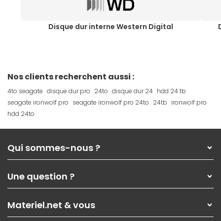
Disque dur interne Western Digital
Nos clients recherchent aussi :
4to seagate
disque dur pro
24to
disque dur 24
hdd 24 tb
seagate ironwolf pro
seagate ironwolf pro 24to
24tb
ironwolf pro
hdd 24to
Qui sommes-nous ?
Qui sommes-nous ?
Une question ?
Nos services
Les magasins Materiel.net
Rubrique d'aide / FAQ
Nos solutions pour les pros
Materiel.net & vous
Paiement, livraison
Contactez-nous
Garanties
,
Pack Zen