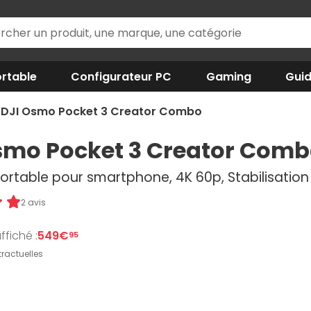
rtable
Configurateur PC
Gaming
Gui
DJI Osmo Pocket 3 Creator Combo
smo Pocket 3 Creator Com
rtable pour smartphone, 4K 60p, Stabilisatio
2 avis
ffiché :
549€
95
ractuelles