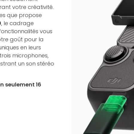
nt votre créativité.
ntes que propose
0
, le cadrage
fonctionnalités vous
otre goût pour la
niques en leurs
trois microphones,
istrant un son stéréo
en seulement 16