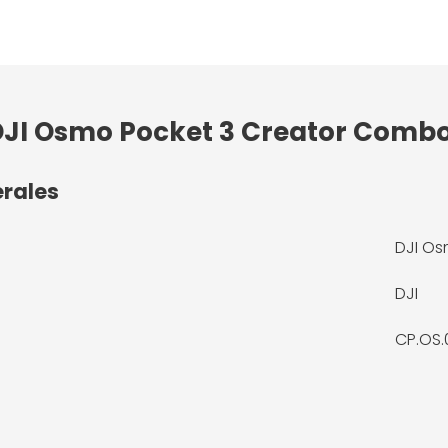
 DJI Osmo Pocket 3 Creator Comb
érales
DJI Os
DJI
CP.OS.