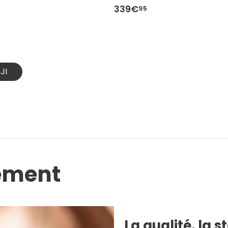
339€
95
JI
ement
La qualité, la s