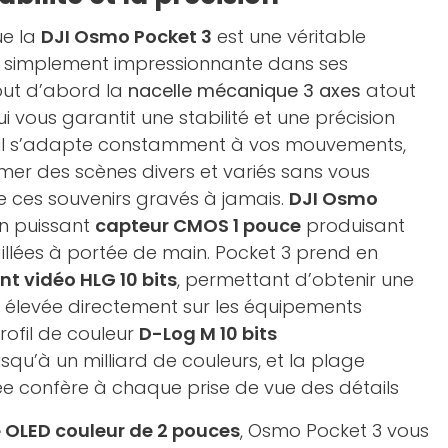
ue la
DJI Osmo Pocket 3
est une véritable
out simplement impressionnante dans ses
out d’abord la
nacelle mécanique 3 axes
atout
i vous garantit une stabilité et une précision
eil s’adapte constamment à vos mouvements,
mer des scènes divers et variés sans vous
de ces souvenirs gravés à jamais.
DJI Osmo
n puissant
capteur CMOS 1 pouce
produisant
llées à portée de main. Pocket 3 prend en
t vidéo HLG 10 bits
, permettant d’obtenir une
élevée directement sur les équipements
profil de couleur
D-Log M 10 bits
squ’à un milliard de couleurs, et la plage
e confère à chaque prise de vue des détails
e OLED couleur de 2 pouces
, Osmo Pocket 3 vous