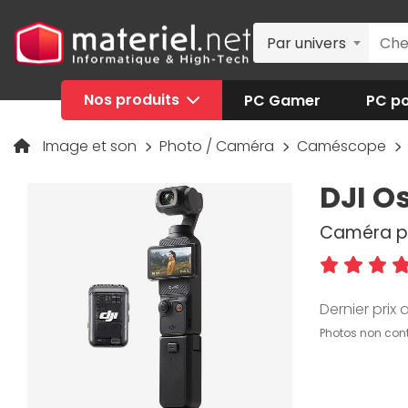
Par univers
Nos produits
PC Gamer
PC po
Image et son
Photo / Caméra
Caméscope
DJI O
Caméra po
Dernier prix a
Photos non cont