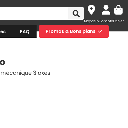
Magasin
Compte
Panier
des
FAQ
Promos & Bons plans
bo
n mécanique 3 axes