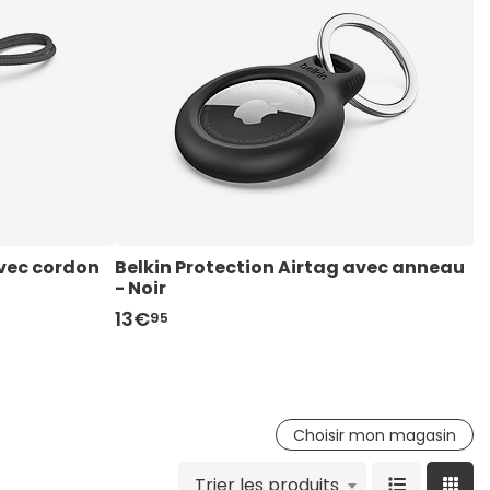
vec cordon 
Belkin Protection Airtag avec anneau 
B
- Noir
-
13€
1
95
Choisir mon magasin
Trier les produits