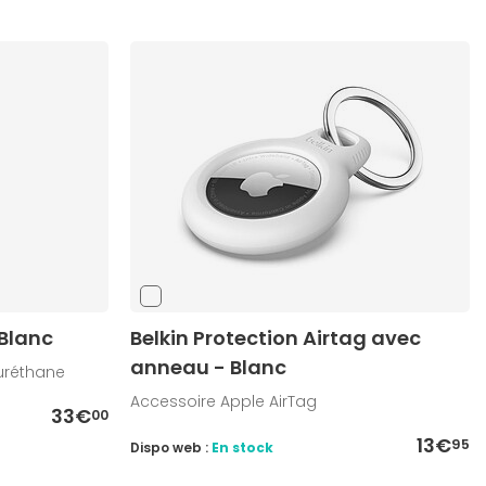
 Blanc
Belkin Protection Airtag avec
anneau - Blanc
yuréthane
Accessoire Apple AirTag
33€
00
13€
95
Dispo web :
En stock