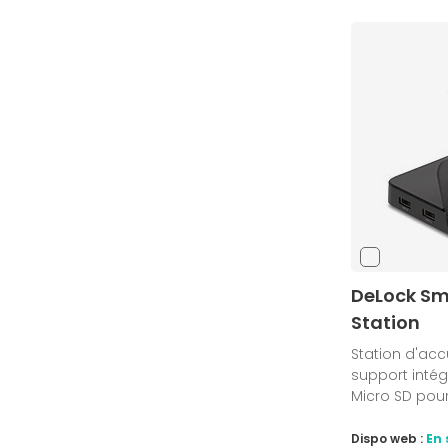
DeLock Sm
Station
Station d'ac
support intégr
Micro SD pou
Dispo web :
En 