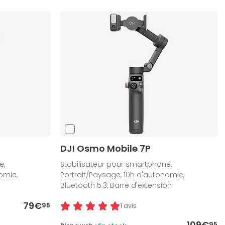
DJI Osmo Mobile 7P
e,
Stabilisateur pour smartphone,
omie,
Portrait/Paysage, 10h d'autonomie,
Bluetooth 5.3, Barre d'extension
79€
95
1 avis
109€
95