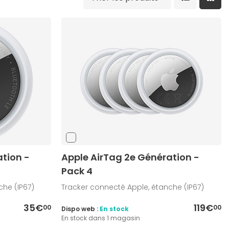
tion -
Apple AirTag 2e Génération -
Pack 4
che (IP67)
Tracker connecté Apple, étanche (IP67)
35€
119€
00
00
Dispo web :
En stock
En stock dans 1 magasin