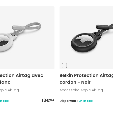
tection Airtag avec
Belkin Protection Airt
Blanc
cordon - Noir
pple AirTag
Accessoire Apple AirTag
13€
94
stock
Dispo web :
En stock