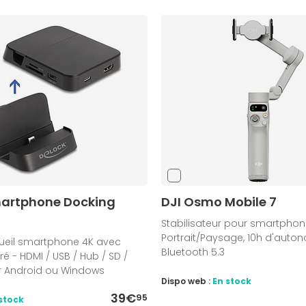
artphone Docking
DJI Osmo Mobile 7
Stabilisateur pour smartphon
Portrait/Paysage, 10h d'auton
cueil smartphone 4K avec
Bluetooth 5.3
é - HDMI / USB / Hub / SD /
r Android ou Windows
Dispo web :
En stock
39€
95
stock