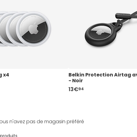
g x4
Belkin Protection Airtag a
- Noir
13€
94
ous n'avez pas de magasin préféré
 produits