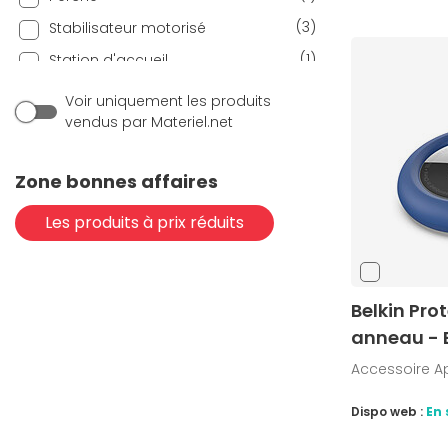
(3)
Stabilisateur motorisé
(1)
Station d'accueil
(1)
Support
Voir uniquement les produits
vendus par Materiel.net
(5)
Tracker
(1)
Trépied
Zone bonnes affaires
Les produits à prix réduits
Belkin Pro
anneau - 
Accessoire A
Dispo web :
En 