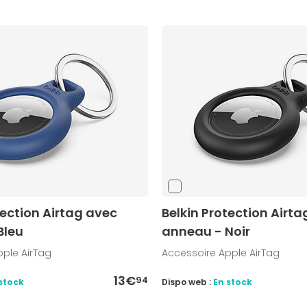
tection Airtag avec
Belkin Protection Airt
Bleu
anneau - Noir
pple AirTag
Accessoire Apple AirTag
13€
94
stock
Dispo web :
En stock