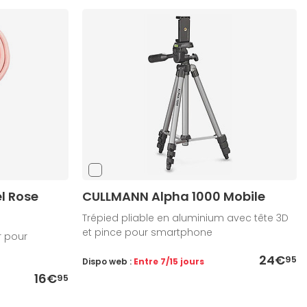
l Rose
CULLMANN Alpha 1000 Mobile
Trépied pliable en aluminium avec tête 3D
et pince pour smartphone
r pour
24€
95
Dispo web :
Entre 7/15 jours
16€
95