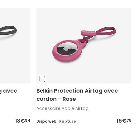
ag avec
Belkin Protection Airtag avec
cordon - Rose
Accessoire Apple AirTag
13€
16€
94
75
Dispo web :
Rupture