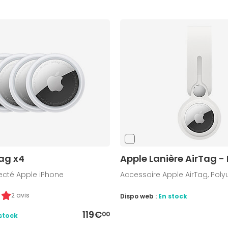
ag x4
Apple Lanière AirTag -
ecté Apple iPhone
Accessoire Apple AirTag, Pol
2 avis
Dispo web :
En stock
119€
00
stock