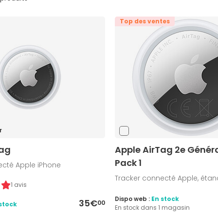
Top des ventes
r
Tag
Apple AirTag 2e Généra
Pack 1
ecté Apple iPhone
Tracker connecté Apple, étan
1 avis
Dispo web :
En stock
35€
00
stock
En stock dans 1 magasin