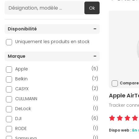
Ok
Disponibilité
Uniquement les produits en stock
Marque
(5)
Apple
(7)
Belkin
Compare
(2)
CASYX
Apple Air
(1)
CULLMANN
Tracker conn
(1)
DeLock
(6)
DJI
(1)
RODE
Dispo web :
En 
(1)
Samsung