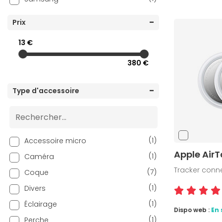
Prix
13 €
380 €
Type d'accessoire
(1)
Accessoire micro
Apple AirT
(1)
Caméra
Tracker conn
(7)
Coque
(1)
Divers
(1)
Éclairage
Dispo web :
En 
(1)
Perche