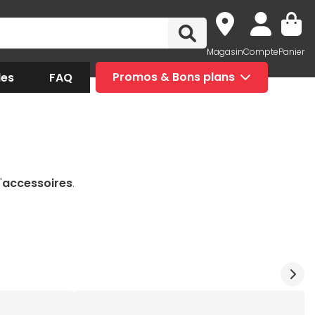
Magasin
Compte
Panier
des
FAQ
Promos & Bons plans
'
accessoires
.