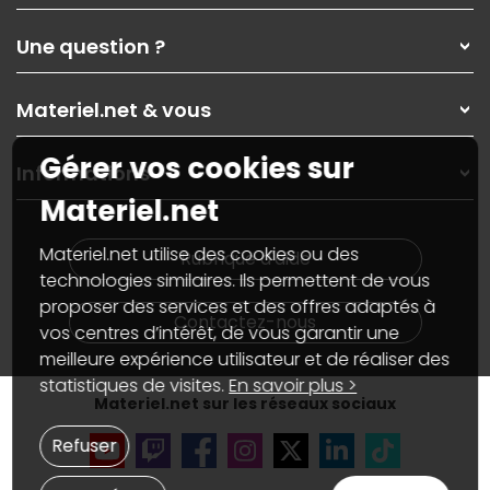
Qui sommes-nous ?
Une question ?
Nos services
Les magasins Materiel.net
Rubrique d'aide / FAQ
Nos solutions pour les pros
Materiel.net & vous
Paiement, livraison
Contactez-nous
Garanties
,
Pack Zen
On répare votre PC portable
Gérer vos cookies sur
SAV, demander un retour
Informations
On rachète votre carte graphique
Informations
Materiel.net
PC sur mesure : Votre RDV personnalisé
Guides d'achats et tutoriels
Plan du site
Notre démarche écologique
Nos marques
Materiel.net recrute
Materiel.net utilise des cookies ou des
Rubrique d'aide
Conditions générales de vente
Notre programme d'affiliation
technologies similaires. Ils permettent de vous
Marketplace
Partenariat & Sponsoring
proposer des services et des offres adaptés à
Informations légales
Contactez-nous
vos centres d’intérêt, de vous garantir une
Données personnelles
et
cookies
meilleure expérience utilisateur et de réaliser des
Gérer vos cookies
Accessibilité : non conforme
statistiques de visites.
En savoir plus >
Materiel.net sur les réseaux sociaux
Refuser