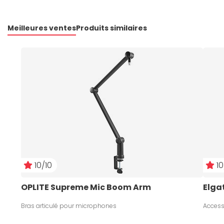
Meilleures ventes
Produits similaires
10/10
10
OPLITE Supreme Mic Boom Arm
Elga
Bras articulé pour microphones
Access