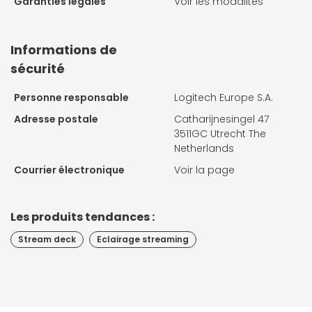
Garanties légales
Voir les modalités
Informations de
sécurité
Personne responsable
Logitech Europe S.A.
Adresse postale
Catharijnesingel 47
3511GC Utrecht The
Netherlands
Courrier électronique
Voir la page
Les produits tendances :
Stream deck
Eclairage streaming