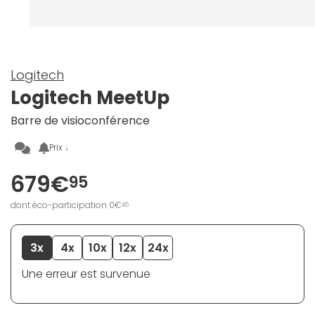
Logitech
Logitech MeetUp
Barre de visioconférence
Prix ↓
679€
95
dont éco-participation 0€
46
3x
4x
10x
12x
24x
Une erreur est survenue