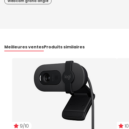
Webcam grand angle
Meilleures ventes
Produits similaires
9/10
10