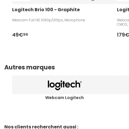
Logitech Brio 100 - Graphite
Logi
Webcam Full HD 1080p/30fps, Microphone
Webcam
CMOS,
49€
179
96
Autres marques
Webcam Logitech
Nos clients recherchent aussi :