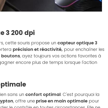
e 3 200 dpi
s, cette souris propose un
capteur optique 3
ortera
précision et réactivité,
pour enchaîner les
7 boutons
, ayez toujours vos actions favorites à
gagner encore plus de temps lorsque l'action
optimale
rien sans un
confort optimal
. C'est pourquoi la
ypton
, offre une
prise en main optimale
pour
er le contrôle en toutes circonstances. Elle ne