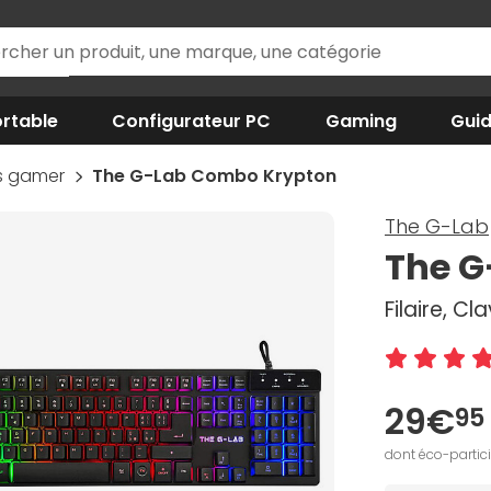
rtable
Configurateur PC
Gaming
Gui
is gamer
The G-Lab Combo Krypton
The G-Lab
The G
Filaire, Cl
29€
95
dont éco-partic