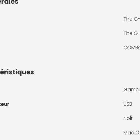
érales
The G
The G
COMBO
éristiques
Game
USB
teur
Noir
Mac O