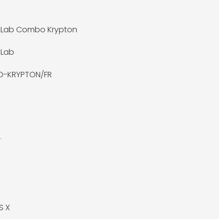
-Lab Combo Krypton
-Lab
-KRYPTON/FR
r
S X