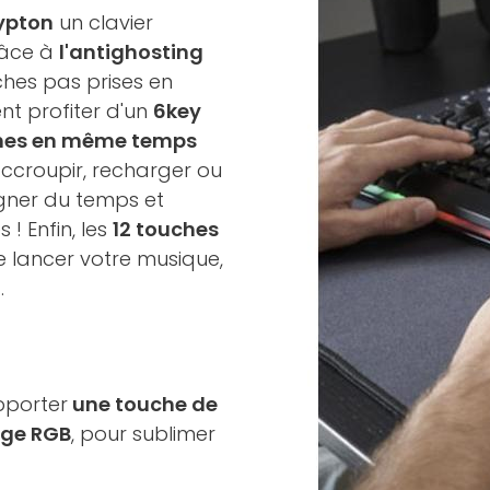
ypton
un clavier
râce à
l'antighosting
uches pas prises en
t profiter d'un
6key
ches en même temps
ccroupir, recharger ou
gner du temps et
! Enfin, les
12 touches
 lancer votre musique,
.
pporter
une touche de
age RGB
, pour sublimer