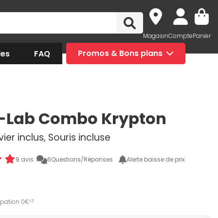
Magasin
Compte
Panier
des
FAQ
Promos & Bons plans
-Lab Combo Krypton
avier inclus, Souris incluse
9 avis
6
Questions/Réponses
Alerte baisse de prix
ipation 0€
13