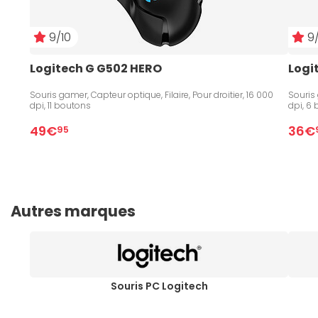
9/10
9/
Logitech G G502 HERO
Logi
Souris gamer, Capteur optique, Filaire, Pour droitier, 16 000
Souris 
dpi, 11 boutons
dpi, 6
49€
36€
95
Autres marques
Souris PC Logitech