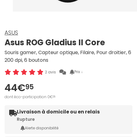
ASUS
Asus ROG Gladius II Core
Souris gamer, Capteur optique, Filaire, Pour droitier, 6
200 dpi, 6 boutons
Prix ↓
2 avis
44€
95
dont éco-participation 0€
05
Livraison à domicile ou en relais
Rupture
Alerte disponibilité