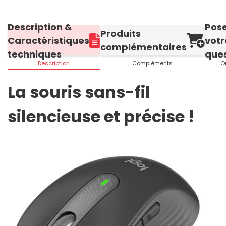
Description &
Pos
Produits
Caractéristiques
votr
complémentaires
techniques
ques
Description
Compléments
Q
La souris sans-fil
silencieuse et précise !