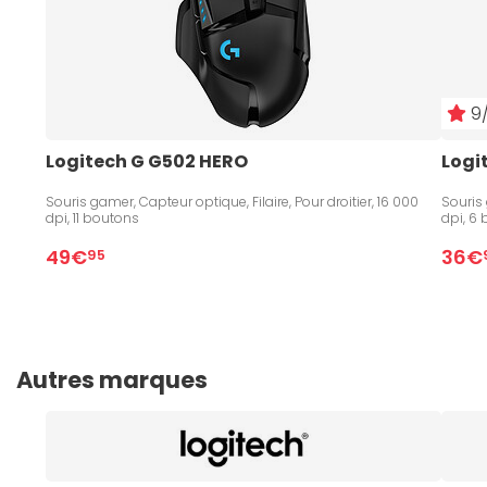
9/
Logitech G G502 HERO
Logi
Souris gamer, Capteur optique, Filaire, Pour droitier, 16 000
Souris 
dpi, 11 boutons
dpi, 6
49€
36€
95
Autres marques