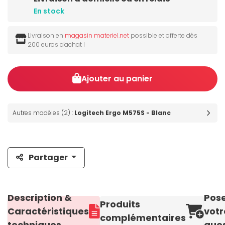
En stock
Livraison en
magasin materiel.net
possible et offerte dès
200 euros d'achat !
Ajouter au panier
Autres modèles (2) :
Logitech Ergo M575S - Blanc
Partager
Description &
Pos
Produits
Caractéristiques
votr
complémentaires
techniques
ques