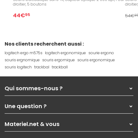
droitier, 5 boutons
droitie
44€
95
54€
9
Nos clients recherchent aussi :
logitech ergo m575s
logitech ergonomique
sourie ergono
souris ergnomique
souris ergomique
souris ergonomique
souris logitech
trackbal
trackball
Qui sommes-nous ?
Qui sommes-nous ?
Une question ?
Nos services
Les magasins Materiel.net
Rubrique d'aide / FAQ
Nos solutions pour les pros
Materiel.net & vous
Paiement, livraison
Contactez-nous
Garanties
,
Pack Zen
On répare votre PC portable