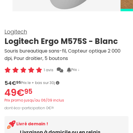
Logitech
Logitech Ergo M575S - Blanc
Souris bureautique sans-fil, Capteur optique 2 000
dpi, Pour droitier, 5 boutons
Prix ↓
1 avis
54€
95
Prix le + bas sur 30j
49€
95
Prix promo jusqu'au 06/09 inclus
dont éco-participation 0€
05
Livré demain !
Livraison à domicile ou en relais