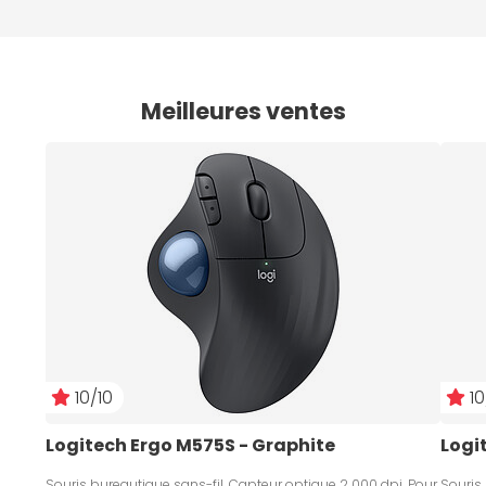
Meilleures ventes
10/10
10
Logitech Ergo M575S - Graphite
Logi
Souris bureautique sans-fil, Capteur optique 2 000 dpi, Pour
Souris