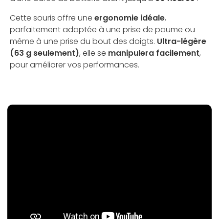
Cette souris offre une
ergonomie idéale
,
parfaitement adaptée à une prise de paume ou
même à une prise du bout des doigts.
Ultra-légère
(63 g seulement)
, elle se
manipulera facilement
,
pour améliorer vos performances.