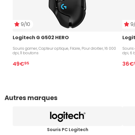
9/10
9/
Logitech G G502 HERO
Logi
Souris gamer, Capteur optique, Filaire, Pour droitier, 16 000
Souris 
dpi, 11 boutons
dpi, 6
49€
36€
95
Autres marques
Souris PC Logitech