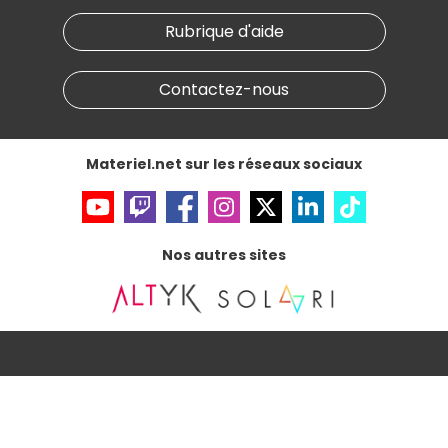
Notre démarche écologique
Nos marques
Materiel.net recrute
Rubrique d'aide
Conditions générales de vente
Notre programme d'affiliation
Marketplace
Partenariat & Sponsoring
Informations légales
Contactez-nous
Données personnelles
et
cookies
Gérer vos cookies
Accessibilité : non conforme
Materiel.net sur les réseaux sociaux
Nos autres sites