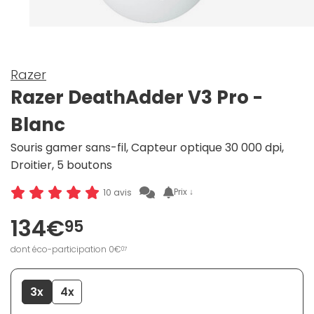
Razer
Razer DeathAdder V3 Pro -
Blanc
Souris gamer sans-fil, Capteur optique 30 000 dpi,
Droitier, 5 boutons
Prix ↓
10 avis
134€
95
dont éco-participation 0€
07
3x
4x