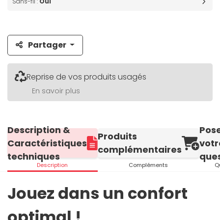
Sans-fil :
Oui
Partager
Reprise de vos produits usagés
En savoir plus
Description &
Pos
Produits
Caractéristiques
votr
complémentaires
techniques
ques
Description
Compléments
Q
Jouez dans un confort
optimal !