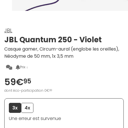
JBL
JBL Quantum 250 - Violet
Casque gamer, Circum-aural (englobe les oreilles),
Néodyme de 50 mm, 1x 3,5 mm
Prix ↓
59€
95
dont éco-participation 0€
08
3x
4x
Une erreur est survenue