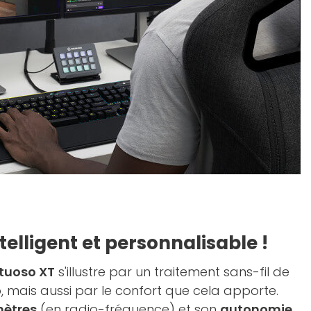
telligent et personnalisable !
tuoso XT
s'illustre par un traitement sans-fil de
o, mais aussi par le confort que cela apporte.
mètres
(en radio-fréquence) et son
autonomie