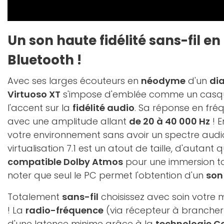
Un son haute fidélité sans-fil en
Bluetooth !
Avec ses larges écouteurs en
néodyme
d'un
di
Virtuoso XT
s'impose d'emblée comme un casq
l'accent sur la
fidélité audio
. Sa réponse en fr
avec une amplitude allant
de 20 à 40 000 Hz
! 
votre environnement sans avoir un spectre audi
virtualisation 7.1 est un atout de taille, d'autant
compatible Dolby Atmos
pour une immersion to
noter que seul le PC permet l'obtention d'un
son 
Totalement
sans-fil
choisissez avec soin votre
! La
radio-fréquence
(via récepteur à brancher
d'une latence minime grâce à la
technologie Co