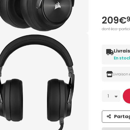
209€
dont éco-partic
Livrai
En stoc
Livraison
Quantité
1
Parta