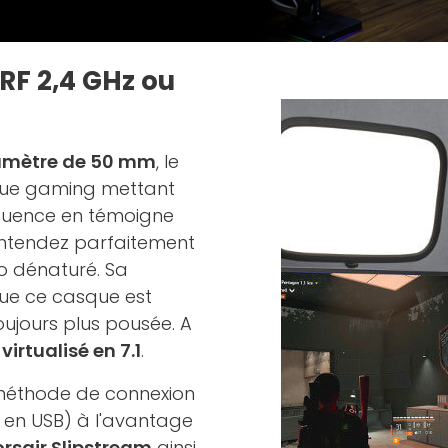
 RF 2,4 GHz ou
amètre de 50 mm
, le
ue gaming mettant
équence en témoigne
Entendez parfaitement
o dénaturé. Sa
 que ce casque est
ujours plus pousée. A
virtualisé en 7.1
.
 méthode de connexion
 en USB) à l'avantage
rsair Slipstream
ainsi