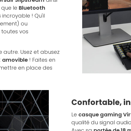
 que le
Bluetooth
incroyable ! Qu'il
quement) ou
 toutes vos
 autre. Usez et abusez
t
amovible
! Faites en
 mettre en place des
Confortable, in
Le
casque gaming Vir
qualité du signal audi
Avec sa
portée de 18 