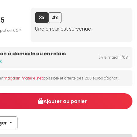
3x
4x
95
Une erreur est survenue
ipation 0€
26
son à domicile ou en relais
Livré mardi 11/08
k
 en
magasin materiel.net
possible et offerte dès 200 euros d'achat !
Ajouter au panier
ger