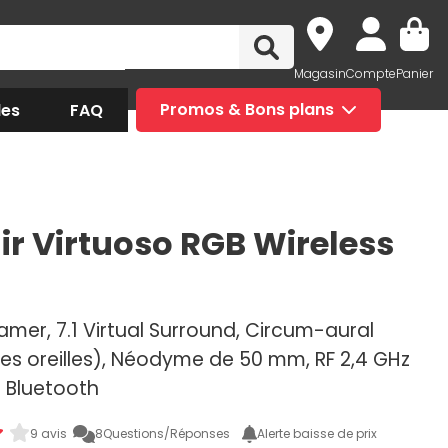
Magasin
Compte
Panier
des
FAQ
Promos & Bons plans
ir Virtuoso RGB Wireless
mer, 7.1 Virtual Surround, Circum-aural
les oreilles), Néodyme de 50 mm, RF 2,4 GHz
u Bluetooth
9 avis
8
Questions/Réponses
Alerte baisse de prix