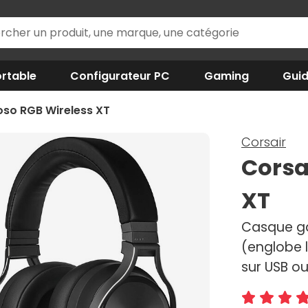
rtable
Configurateur PC
Gaming
Gui
oso RGB Wireless XT
Corsair
Corsa
XT
Casque ga
(englobe 
sur USB o