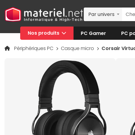
Par univers
Nos produits
PC Gamer
PC po
Périphériques PC
Casque micro
Corsair Virtu