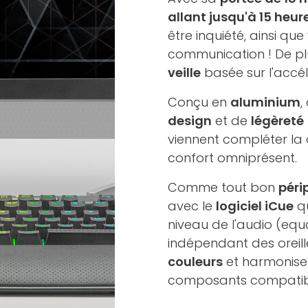
allant jusqu'à 15 heur
être inquiété, ainsi qu
communication ! De pl
veille
basée sur l'accél
Conçu en
aluminium
,
design
et de
légèreté
viennent compléter la 
confort omniprésent.
Comme tout bon
péri
avec le
logiciel iCue
qu
niveau de l'audio (equal
indépendant des oreill
couleurs
et harmonisez
composants compatibl