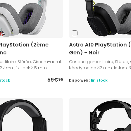
 PlayStation (2ème
Astro A10 PlayStation
anc
Gen) - Noir
filaire, Stéréo, Circum-aural,
Casque gamer filaire, Stéréo,
2 mm, 1x Jack 3,5 mm
Néodyme de 32 mm, 1x Jack 
59€
95
stock
Dispo web :
En stock