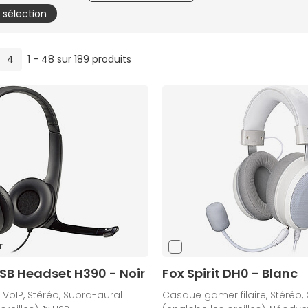
a sélection
4
1 - 48 sur 189 produits
r
SB Headset H390 - Noir
Fox Spirit DH0 - Blanc
 VoIP, Stéréo, Supra-aural
Casque gamer filaire, Stéréo,