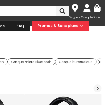
Magasin
Compte
Panier
des
FAQ
Promos & Bons plans
ch
Casque micro Bluetooth
Casque bureautique
Ca