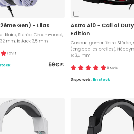
(2ème Gen) - Lilas
Astro A10 - Call of Dut
Edition
filaire, Stéréo, Circum-aural,
2 mm, 1x Jack 3,5 mm
Casque gamer filaire, Stéréo,
(englobe les oreilles), Néod
1 avis
1x 3,5 mm
59€
95
stock
5 avis
Dispo web :
En stock