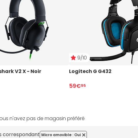
9/10
hark V2 X - Noir
Logitech G G432
59€
95
ous n'avez pas de magasin préféré
es correspondant
Micro amovible : Oui