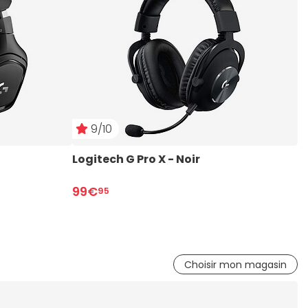
9/10
Logitech G Pro X - Noir
L
99€
2
95
Choisir mon magasin