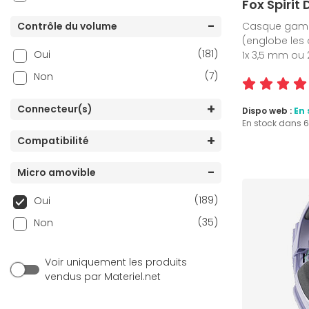
Fox Spirit 
Contrôle du volume
Casque gamer 
(englobe les
(181)
Oui
1x 3,5 mm ou
(7)
Non
Connecteur(s)
Dispo web :
En 
En stock dans 
Compatibilité
Micro amovible
(189)
Oui
(35)
Non
Voir uniquement les produits
vendus par Materiel.net