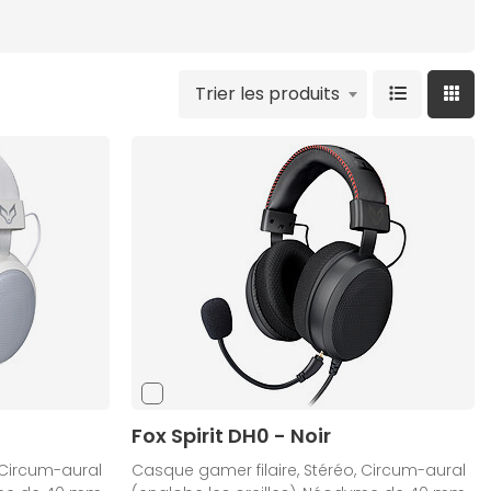
Trier les produits
Fox Spirit DH0 - Noir
 Circum-aural
Casque gamer filaire, Stéréo, Circum-aural