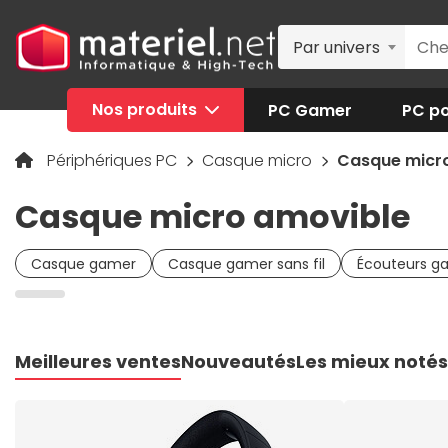
Par univers
Nos produits
PC Gamer
PC po
Périphériques PC
Casque micro
Casque micr
Casque micro amovible
Casque gamer
Casque gamer sans fil
Écouteurs g
Meilleures ventes
Nouveautés
Les mieux notés