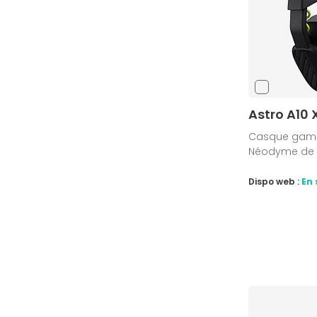
Astro A10 
Casque gamer 
Néodyme de 3
Dispo web :
En 