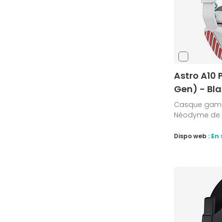
Astro A10
Gen) - Bl
Casque gamer 
Néodyme de 3
Dispo web :
En 