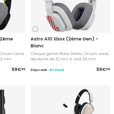
 (2ème
Astro A10 Xbox (2ème Gen) -
Blanc
 Circum-aural,
Casque gamer filaire, Stéréo, Circum-aural,
3,5 mm
Néodyme de 32 mm, 1x Jack 3,5 mm
59€
59€
95
95
Dispo web :
En stock