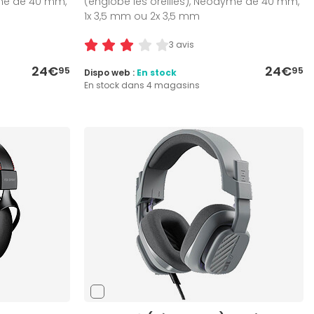
yme de 40 mm,
(englobe les oreilles), Néodyme de 40 mm,
1x 3,5 mm ou 2x 3,5 mm
3 avis
24€
24€
95
95
Dispo web :
En stock
En stock dans 4 magasins