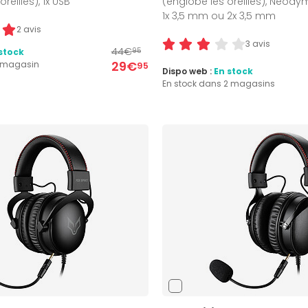
reilles), 1x USB
(englobe les oreilles), Néod
1x 3,5 mm ou 2x 3,5 mm
2 avis
3 avis
44€
stock
95
29€
1 magasin
95
Dispo web :
En stock
En stock dans 2 magasins