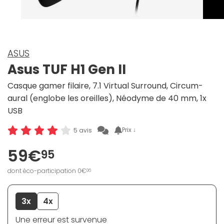
ASUS
Asus TUF H1 Gen II
Casque gamer filaire, 7.1 Virtual Surround, Circum-
aural (englobe les oreilles), Néodyme de 40 mm, 1x
USB
Prix ↓
5 avis
59€
95
dont éco-participation 0€
06
3x
4x
Une erreur est survenue