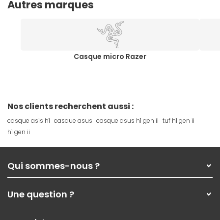
Autres marques
Casque micro Razer
Nos clients recherchent aussi :
casque asis h1
casque asus
casque asus h1 gen ii
tuf h1 gen ii
h1 gen ii
Qui sommes-nous ?
Qui sommes-nous ?
Une question ?
Nos services
Les magasins Materiel.net
Rubrique d'aide / FAQ
Nos solutions pour les pros