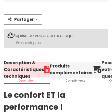
Partager
Reprise de vos produits usagés
En savoir plus
Description &
Pos
Produits
Caractéristiques
votr
complémentaires
techniques
ques
Description
Compléments
Q
Le confort ET la
performance !