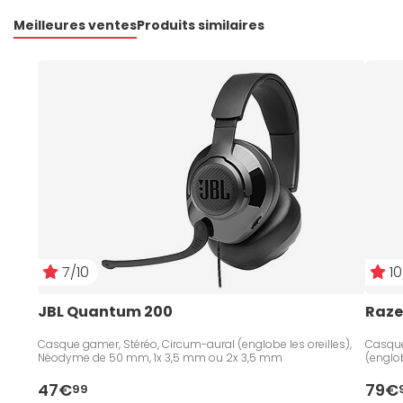
Meilleures ventes
Produits similaires
7/10
10
JBL Quantum 200
Raze
Casque gamer, Stéréo, Circum-aural (englobe les oreilles),
Casque 
Néodyme de 50 mm, 1x 3,5 mm ou 2x 3,5 mm
(englo
47€
79€
99