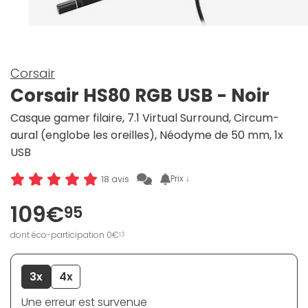
Corsair
Corsair HS80 RGB USB - Noir
Casque gamer filaire, 7.1 Virtual Surround, Circum-
aural (englobe les oreilles), Néodyme de 50 mm, 1x
USB
Prix ↓
18 avis
109€
95
dont éco-participation 0€
13
3x
4x
Une erreur est survenue