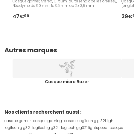
Casque gamer, Stéréo, Circum-aural (englobe les oreilles),
Casque 
Néodyme de 50 mm, 1x 3,5 mm ou 2x 3,5 mm
(englo
47€
39€
99
Autres marques
Casque micro Razer
Nos clients recherchent aussi :
casque gamer
casque gaming
casque logitech g g 321 ligh
logitech g g32
logitech g g321
logitech g g321 lightspeed
casque