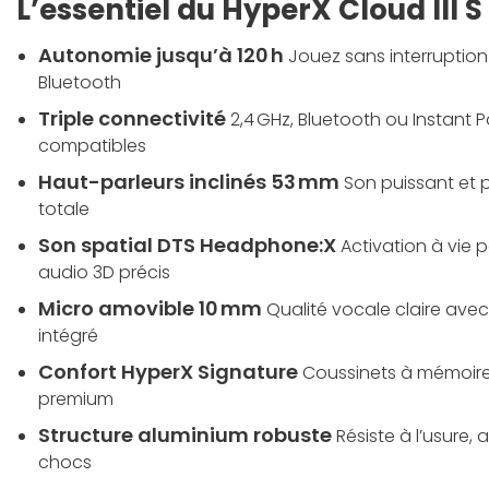
L’essentiel du HyperX Cloud III S
Autonomie jusqu’à 120 h
Jouez sans interruption
Bluetooth
Triple connectivité
2,4 GHz, Bluetooth ou Instant 
compatibles
Haut-parleurs inclinés 53 mm
Son puissant et 
totale
Son spatial DTS Headphone:X
Activation à vie
audio 3D précis
Micro amovible 10 mm
Qualité vocale claire avec 
intégré
Confort HyperX Signature
Coussinets à mémoire 
premium
Structure aluminium robuste
Résiste à l’usure
chocs