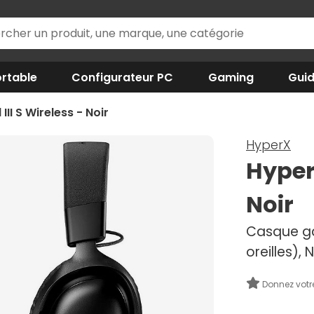
rtable
Configurateur PC
Gaming
Gui
II S Wireless - Noir
HyperX
HyperX
Noir
Casque ga
oreilles)
Donnez votr