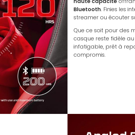
haute capacité
offra
Bluetooth
. Finies les 
streamer ou écouter s
Que ce soit pour des 
casque reste fidèle a
infatigable, prêt à repo
compromis.