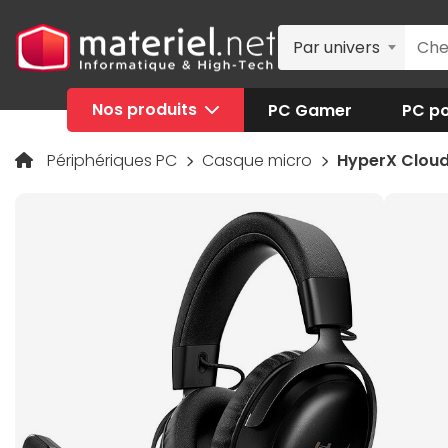
Par univers
Nos produits
PC Gamer
PC po
Périphériques PC
Casque micro
HyperX Cloud I