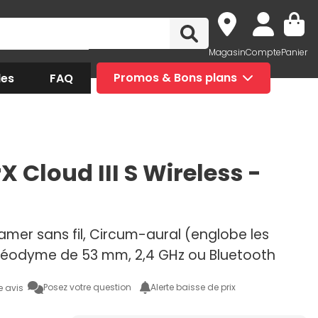
Magasin
Compte
Panier
des
FAQ
Promos & Bons plans
 Cloud III S Wireless -
mer sans fil, Circum-aural (englobe les
, Néodyme de 53 mm, 2,4 GHz ou Bluetooth
Posez votre question
Alerte baisse de prix
e avis