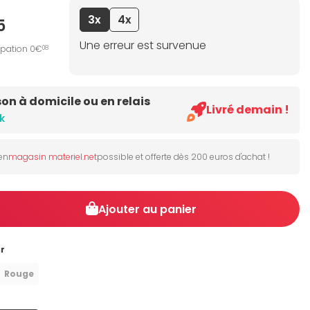
3x
4x
5
Une erreur est survenue
ipation 0€
08
son à domicile ou en relais
Livré demain !
k
 en
magasin materiel.net
possible et offerte dès 200 euros d'achat !
Ajouter au panier
r
Rouge