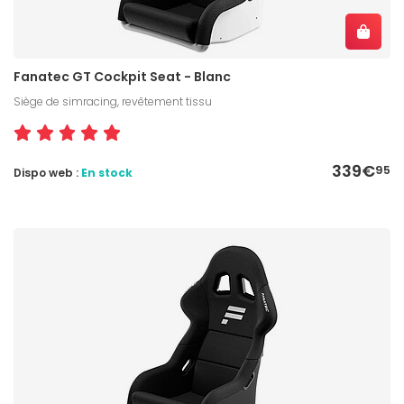
Fanatec GT Cockpit Seat - Blanc
Siège de simracing, revêtement tissu
339€
95
Dispo web :
En stock