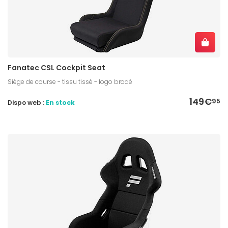
Fanatec CSL Cockpit Seat
Siège de course - tissu tissé - logo brodé
149€
95
Dispo web :
En stock