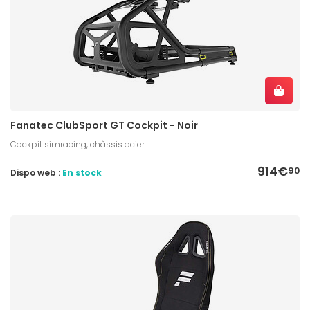
Fanatec ClubSport GT Cockpit - Noir
Cockpit simracing, châssis acier
914€
90
Dispo web :
En stock