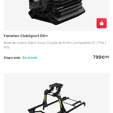
Fanatec ClubSport DD+
Base de volant, Direct-Drive, Couple de 15 Nm, compatible PC / PS4 /
PS5
799€
95
Dispo web :
En stock