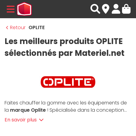
MENU
Retour
OPLITE
Les meilleurs produits OPLITE
sélectionnés par Materiel.net
Faites chauffer la gomme avec les équipements de
la
marque Oplite
! Spécialisée dans la conception
de cockpits de simulation automobile français
En savoir plus
depuis 2015, elle offre un large choix de cockpits
conçus pour n’importe quel type de course :
F1,