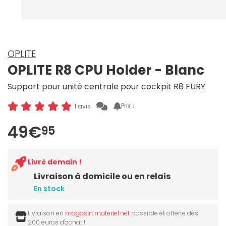
OPLITE
OPLITE R8 CPU Holder - Blanc
Support pour unité centrale pour cockpit R8 FURY
Prix ↓
1 avis
49€
95
Livré demain !
Livraison à domicile ou en relais
En stock
Livraison en
magasin materiel.net
possible et offerte dès
200 euros d'achat !