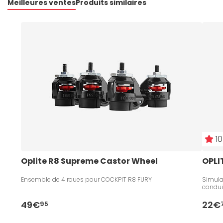
Meilleures ventes
Produits similaires
10
Oplite R8 Supreme Castor Wheel
OPLIT
Ensemble de 4 roues pour COCKPIT R8 FURY
Simula
condui
49€
22€
95