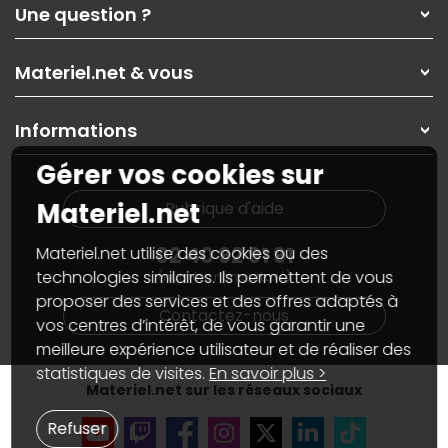
Qui sommes-nous ?
Une question ?
Nos services
Les magasins Materiel.net
Rubrique d'aide / FAQ
Nos solutions pour les pros
Materiel.net & vous
Paiement, livraison
Contactez-nous
Garanties
,
Pack Zen
On répare votre PC portable
SAV, demander un retour
Informations
On rachète votre carte graphique
Informations
PC sur mesure : Votre RDV personnalisé
Guides d'achats et tutoriels
Gérer vos cookies sur
Plan du site
Notre démarche écologique
Nos marques
Materiel.net recrute
Materiel.net
Rubrique d'aide
Conditions générales de vente
Notre programme d'affiliation
Marketplace
Partenariat & Sponsoring
02 40 92 91 91
Materiel.net utilise des cookies ou des
Informations légales
technologies similaires. Ils permettent de vous
(numéro non surtaxé)
Données personnelles
et
cookies
proposer des services et des offres adaptés à
Gérer vos cookies
Contactez-nous
Accessibilité : non conforme
vos centres d’intérêt, de vous garantir une
meilleure expérience utilisateur et de réaliser des
statistiques de visites.
En savoir plus >
Materiel.net sur les réseaux sociaux
Refuser