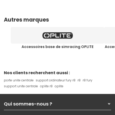
Autres marques
Accessoires base de simracing OPLITE
Acces
Nos clients recherchent aussi :
porte unite centrale
support ordinateur fury r8
r8
r8 fury
support unite centrale
oplite r8
oplite
Qui sommes-nous ?